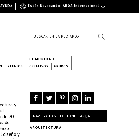
AYUDA
Estás Navegando: ARQA Internacional
COMUNIDAD
N
PREMIOS
CREATIVOS
GRUPOS
ectura y
ad
a de 20
NAVEGÁ LAS SECCIONES ARQA
os de
ARQUITECTURA
 Faso
l diseño y