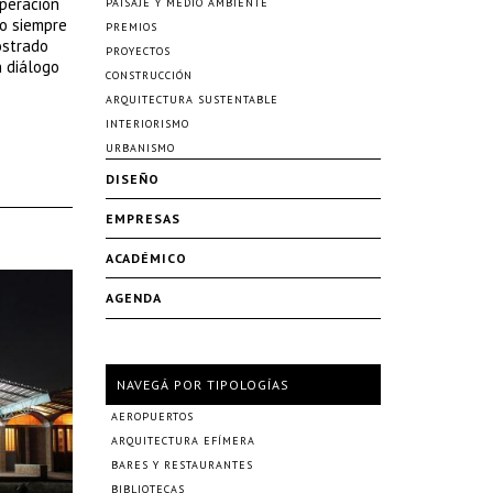
peración
PAISAJE Y MEDIO AMBIENTE
do siempre
PREMIOS
ostrado
PROYECTOS
n diálogo
CONSTRUCCIÓN
ARQUITECTURA SUSTENTABLE
INTERIORISMO
URBANISMO
DISEÑO
EMPRESAS
ACADÉMICO
AGENDA
NAVEGÁ POR TIPOLOGÍAS
AEROPUERTOS
ARQUITECTURA EFÍMERA
BARES Y RESTAURANTES
BIBLIOTECAS