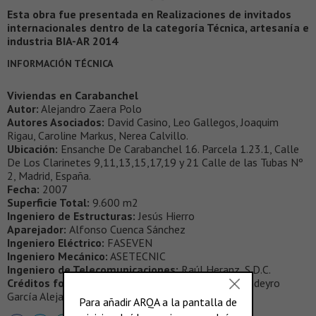
Esta obra fue presentada en Realizaciones de invitados
internacionales dentro de la categoría Técnica, artesanía e
industria BIA-AR 2014
INFORMACIÓN TÉCNICA
Viviendas en Carabanchel
Autor:
Alejandro Zaera Polo
Autores Asociados:
David Casino, Leo Gallegos, Joaquim
Rigau, Caroline Markus, Nerea Calvillo.
Ubicación:
Ensanche De Carabanchel 16. Parcela 1.23.1, Calle
De Los Clarinetes 9,11,13,15,17,19 y 21 Calle de las Tubas Nº
2, Madrid, España.
Fecha:
2007
Superficie Total:
9.600 m2
Ingeniero de Estructuras:
Jesús Hierro
Aparejador:
Alfonso Cuenca Sánchez
Ingeniero Eléctrico:
FASEVEN
Ingeniero Mecánico:
ASETECNIC
Ingeniero de Telecomunicaciones:
Raúl Heranz, S.D.C.
Créditos fotográficos:
Sérgio Padura / Francisco Andeyro
García Alejandro García González