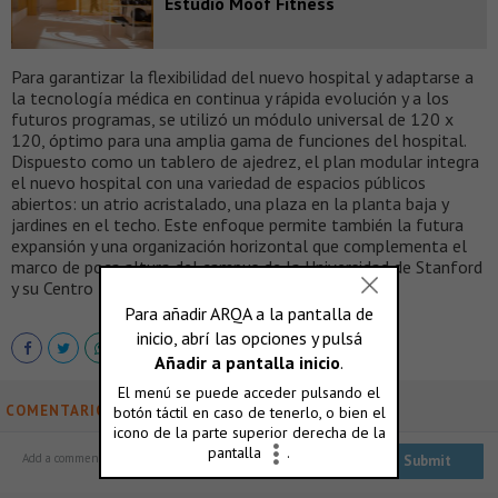
Estudio Moof Fitness
Para garantizar la flexibilidad del nuevo hospital y adaptarse a
la tecnología médica en continua y rápida evolución y a los
futuros programas, se utilizó un módulo universal de 120 x
120, óptimo para una amplia gama de funciones del hospital.
Dispuesto como un tablero de ajedrez, el plan modular integra
el nuevo hospital con una variedad de espacios públicos
abiertos: un atrio acristalado, una plaza en la planta baja y
jardines en el techo. Este enfoque permite también la futura
expansión y una organización horizontal que complementa el
marco de poca altura del campus de la Universidad de Stanford
y su Centro Médico.
COMENTARIOS