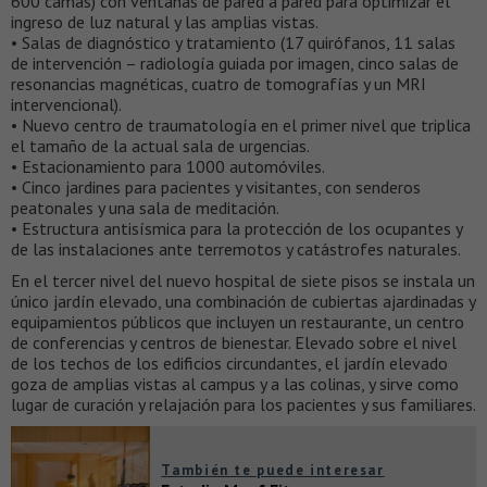
600 camas) con ventanas de pared a pared para optimizar el
ingreso de luz natural y las amplias vistas.
• Salas de diagnóstico y tratamiento (17 quirófanos, 11 salas
de intervención – radiología guiada por imagen, cinco salas de
resonancias magnéticas, cuatro de tomografías y un MRI
intervencional).
• Nuevo centro de traumatología en el primer nivel que triplica
el tamaño de la actual sala de urgencias.
• Estacionamiento para 1000 automóviles.
• Cinco jardines para pacientes y visitantes, con senderos
peatonales y una sala de meditación.
• Estructura antisísmica para la protección de los ocupantes y
de las instalaciones ante terremotos y catástrofes naturales.
En el tercer nivel del nuevo hospital de siete pisos se instala un
único jardín elevado, una combinación de cubiertas ajardinadas y
equipamientos públicos que incluyen un restaurante, un centro
de conferencias y centros de bienestar. Elevado sobre el nivel
de los techos de los edificios circundantes, el jardín elevado
goza de amplias vistas al campus y a las colinas, y sirve como
lugar de curación y relajación para los pacientes y sus familiares.
También te puede interesar