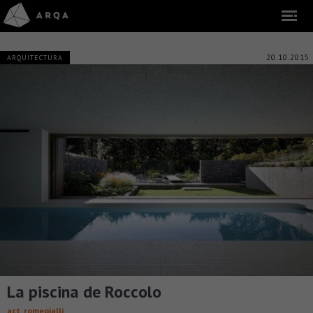
20.10.2015
ARQUITECTURA
​La piscina de Roccolo
act_romegialli