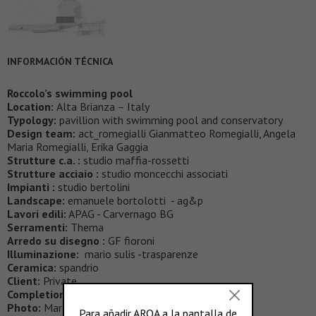
INFORMACIÓN TÉCNICA
Roccolo’s swimming pool
Location:
Alta Brianza – Italy
Typology:
pavillion with swimming pool and conservatory
Design team:
act_romegialli Gianmatteo Romegialli, Angela
Maria Romegialli, Erika Gaggia
Strutture c.a. :
studio maffia-rossetti
Strutture acciaio :
studio moncecchi associati
Impianti :
studio bertolini
Landscape:
emanuele bortolotti - ag&p
Lavori edili:
APAG - Carvernago BG
Serramenti:
Thema
Arredo su disegno :
GF fioroni
Illuminazione:
mario sulis -trasparenze
Ceramica:
spandrio
Client:
Private
Completion of work:
2015
Photo:
Marcello Mariana