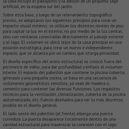
la casa incluyó el paisajismo y la adición de un pequeño lago
artificial, en la esquina sur del jardín.
Sobre esta base, y luego de un relevamiento topográfico
preciso, se adoptaron los siguientes principios para crear un
impacto visual mínimo​: se utilizan los distintos niveles de piso
para captar la luz en el interior, no ​por medio de la luz cenital,
sino con ventanas conectadas directamente al paisaje exterior
y ​al lago. ​El volumen se ubicó lejos de la casa principal en una
posición estratégica, para crear un nuevo e independiente
espacio, que se alcanza por un camino que otorga privacidad.
El diseño específico del acero estructural se colocó fuera del
perímetro de vidrio, para dar profundidad y énfasis al volumen
interior. El espacio del pabellón que contiene la piscina cubierta,
gimnasio y una pequeña cocina, se basa en una secuencia de
volúmenes geométricos sencillos, ya sea​n de ​madera o
cemento para contener las diversas funciones. Los requisitos
técnicos para la ventilación, climatización, cubierta de la piscina
automatizada, etc. fueron diseñados para ser lo más discretos
posible en el diseño general.
El lado oeste del pabellón (al frente) alberga una puerta
corrediza. La puerta desaparece totalmente dentro de una
cavidad estructural para maximizar la conexión con el lago