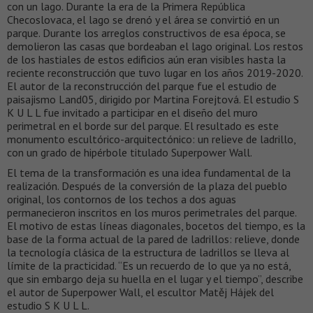
con un lago. Durante la era de la Primera República
Checoslovaca, el lago se drenó y el área se convirtió en un
parque. Durante los arreglos constructivos de esa época, se
demolieron las casas que bordeaban el lago original. Los restos
de los hastiales de estos edificios aún eran visibles hasta la
reciente reconstrucción que tuvo lugar en los años 2019-2020.
El autor de la reconstrucción del parque fue el estudio de
paisajismo Land05, dirigido por Martina Forejtová. El estudio S
K U L L fue invitado a participar en el diseño del muro
perimetral en el borde sur del parque. El resultado es este
monumento escultórico-arquitectónico: un relieve de ladrillo,
con un grado de hipérbole titulado Superpower Wall.
El tema de la transformación es una idea fundamental de la
realización. Después de la conversión de la plaza del pueblo
original, los contornos de los techos a dos aguas
permanecieron inscritos en los muros perimetrales del parque.
El motivo de estas líneas diagonales, bocetos del tiempo, es la
base de la forma actual de la pared de ladrillos: relieve, donde
la tecnología clásica de la estructura de ladrillos se lleva al
límite de la practicidad. “Es un recuerdo de lo que ya no está,
que sin embargo deja su huella en el lugar y el tiempo”, describe
el autor de Superpower Wall, el escultor Matěj Hájek del
estudio S K U L L.