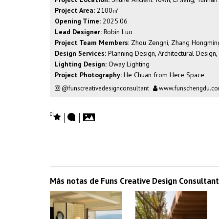
Project Area:
2100㎡
Opening Time:
2025.06
Lead Designer:
Robin Luo
Project Team Members
: Zhou Zengni, Zhang Hongming
Design Services:
Planning Design, Architectural Design
Lighting Design:
Oway Lighting
Project Photography:
He Chuan from Here Space
@funscreativedesignconsultant
www.funschengdu.c
0
Más notas de Funs Creative Design Consultant