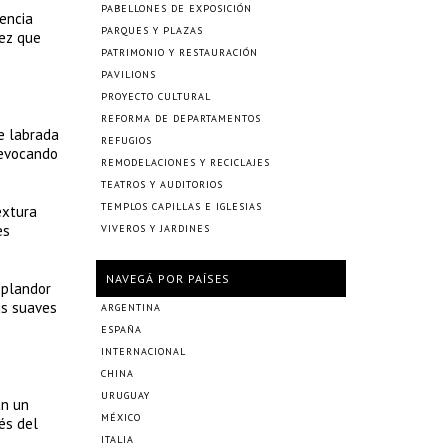
PABELLONES DE EXPOSICIÓN
encia
PARQUES Y PLAZAS
vez que
PATRIMONIO Y RESTAURACIÓN
PAVILIONS
PROYECTO CULTURAL
REFORMA DE DEPARTAMENTOS
e labrada
REFUGIOS
 evocando
REMODELACIONES Y RECICLAJES
TEATROS Y AUDITORIOS
TEMPLOS CAPILLAS E IGLESIAS
extura
es
VIVEROS Y JARDINES
NAVEGÁ POR PAÍSES
splandor
us suaves
ARGENTINA
ESPAÑA
INTERNACIONAL
CHINA
URUGUAY
an un
MÉXICO
vés del
ITALIA