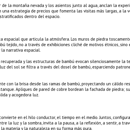
de la montaña nevada y los asientos junto al agua, anclan la experi
 una estrategia de precios que fomenta las visitas más largas, a la 
stratificados dentro del espacio.
ca espacial que articula la atmósfera. Los muros de piedra toscament
ú tejido, no a través de exhibiciones cliché de motivos étnicos, sino
la narrativa espacial.
ra recuperada y las estructuras de bambú evocan silenciosamente la t
 luz del sol se filtra a través del dosel de bambú, esparciendo patron
nte con la brisa desde las ramas de bambú, proyectando un cálido re
 estanque. Apliques de pared de cobre bordean la fachada de piedra; s
álida y acogedora luz.
convierte en el hilo conductor, el tiempo en el medio. Juntos, configur
re la luz y la sombra, invita a la pausa, a la reflexión, a sentir, a tra
, la materia y la naturaleza en su forma más pura.