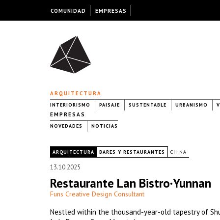
COMUNIDAD
EMPRESAS
ARQUITECTURA
INTERIORISMO
PAISAJE
SUSTENTABLE
URBANISMO
V
EMPRESAS
NOVEDADES
NOTICIAS
|
ARQUITECTURA
BARES Y RESTAURANTES
CHINA
13.10.2025
Restaurante Lan Bistro·Yunnan
Funs Creative Design Consultant
Nestled within the thousand-year-old tapestry of Sh