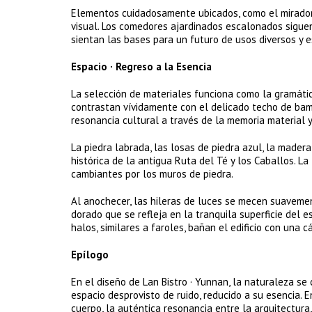
Elementos cuidadosamente ubicados, como el mirador 
visual. Los comedores ajardinados escalonados siguen
sientan las bases para un futuro de usos diversos y e
Espacio · Regreso a la Esencia
La selección de materiales funciona como la gramáti
contrastan vívidamente con el delicado techo de bamb
resonancia cultural a través de la memoria material y 
La piedra labrada, las losas de piedra azul, la made
histórica de la antigua Ruta del Té y los Caballos. La
cambiantes por los muros de piedra.
Al anochecer, las hileras de luces se mecen suaveme
dorado que se refleja en la tranquila superficie del
halos, similares a faroles, bañan el edificio con una c
Epílogo
En el diseño de Lan Bistro · Yunnan, la naturaleza se 
espacio desprovisto de ruido, reducido a su esencia. Ent
cuerpo, la auténtica resonancia entre la arquitectura