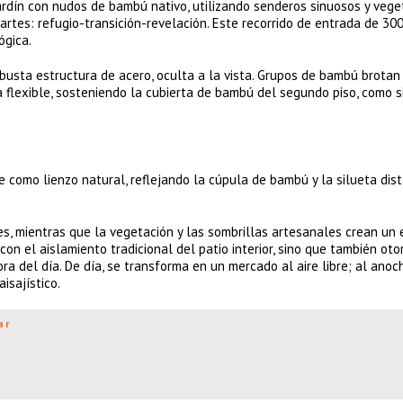
ardín con nudos de bambú nativo, utilizando senderos sinuosos y vege
artes: refugio-transición-revelación. Este recorrido de entrada de 30
ógica.
busta estructura de acero, oculta a la vista. Grupos de bambú brotan
 flexible, sosteniendo la cubierta de bambú del segundo piso, como si
ve como lienzo natural, reflejando la cúpula de bambú y la silueta dis
s, mientras que la vegetación y las sombrillas artesanales crean un 
on el aislamiento tradicional del patio interior, sino que también oto
ra del día. De día, se transforma en un mercado al aire libre; al anoc
isajístico.
ar