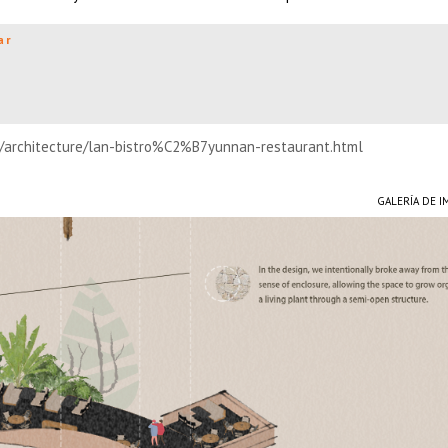
ar
n/architecture/lan-bistro%C2%B7yunnan-restaurant.html
GALERÍA DE 