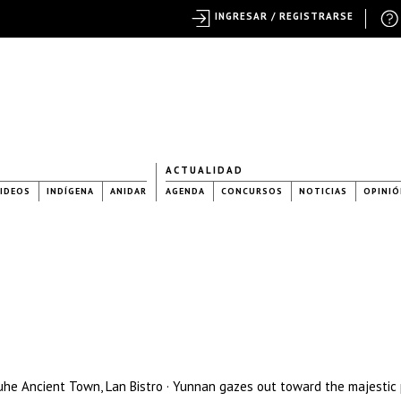
INGRESAR / REGISTRARSE
ACTUALIDAD
IDEOS
INDÍGENA
ANIDAR
AGENDA
CONCURSOS
NOTICIAS
OPINIÓ
uhe Ancient Town, Lan Bistro · Yunnan gazes out toward the majestic