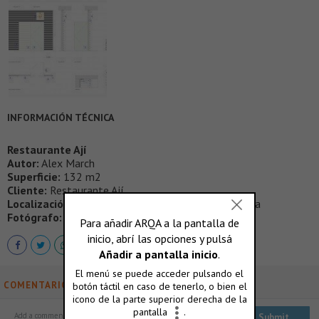
INFORMACIÓN TÉCNICA
Restaurante Ají
Autor:
Alex March
Superficie:
132 m2
Cliente:
Restaurante Ají
Localización:
Marina, 19-21, Port Olimpic, Barcelona
Fotógrafo:
Eugeni Pons
COMENTARIOS