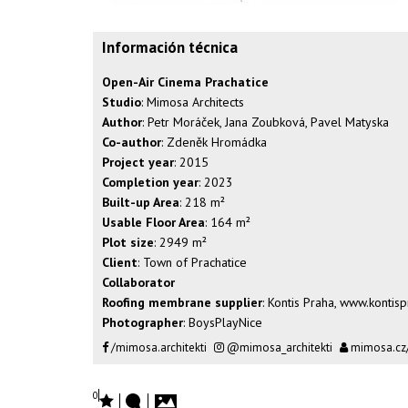
Información técnica
Open-Air Cinema Prachatice
Studio
: Mimosa Architects
Author
: Petr Moráček, Jana Zoubková, Pavel Matyska
Co-author
: Zdeněk Hromádka
Project year
: 2015
Completion year
: 2023
Built-up Area
: 218 m²
Usable Floor Area
: 164 m²
Plot size
: 2949 m²
Client
: Town of Prachatice
Collaborator
Roofing membrane supplier
: Kontis Praha, www.kontisp
Photographer
:
BoysPlayNice
/mimosa.architekti
@mimosa_architekti
mimosa.cz
0