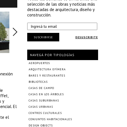
selección de las obras y noticias más
destacadas de arquitectura, diseño y
construcción.
SUSCRIBIRSE
DESUSCRIBITE
NAVEGÁ POR TIPOLOGÍAS
AEROPUERTOS
ARQUITECTURA EFÍMERA
onexión
BARES Y RESTAURANTES
BIBLIOTECAS
CASAS DE CAMPO
de
CASAS EN LOS ÁRBOLES
ffet,
s y
CASAS SUBURBANAS
encial. El
CASAS URBANAS
CENTROS CULTURALES
te el
CONJUNTOS HABITACIONALES
DESIGN OBJECTS