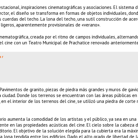
estacional, inspiraciones cinematográficas y asociaciones. El sistema 
ector, el diseño se transforma en formas de objetos individuales, don
s cuerdas del techo. La lona del techo, una sutil construcción de acer
 ligeros, aparentemente provisionales de «verano».
nematográfica, creada por el ritmo de campos individuales, alternand
el cine con un Teatro Municipal de Prachatice renovado anteriormente
ar
. Pavimentos de granito, piezas de piedra más grandes y muros de gavi
a ciudad. Donde los terrenos se encuentran con las áreas públicas en
 en el interior de los terrenos del cine, se utilizó una piedra de corte
torio aumenta la comodidad de los artistas y el público, ya sea en una
nte en las propiedades acústicas del cine. El cielo sobre la cabeza d
itorio. El objetivo de la solución elegida para la cubierta era la máx
a lona tendida entre los edificios. Dado el alto grado de libertad de l