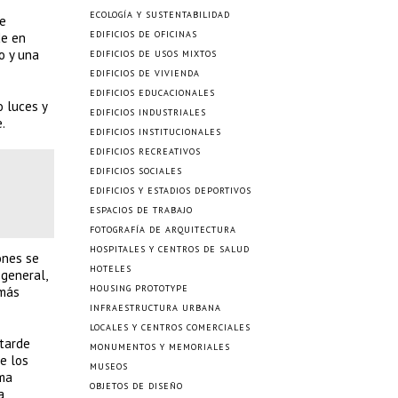
ECOLOGÍA Y SUSTENTABILIDAD
de
EDIFICIOS DE OFICINAS
de en
o y una
EDIFICIOS DE USOS MIXTOS
EDIFICIOS DE VIVIENDA
EDIFICIOS EDUCACIONALES
o luces y
EDIFICIOS INDUSTRIALES
.
EDIFICIOS INSTITUCIONALES
EDIFICIOS RECREATIVOS
EDIFICIOS SOCIALES
EDIFICIOS Y ESTADIOS DEPORTIVOS
ESPACIOS DE TRABAJO
FOTOGRAFÍA DE ARQUITECTURA
HOSPITALES Y CENTROS DE SALUD
ones se
HOTELES
 general,
HOUSING PROTOTYPE
 más
INFRAESTRUCTURA URBANA
LOCALES Y CENTROS COMERCIALES
 tarde
MONUMENTOS Y MEMORIALES
e los
MUSEOS
ima
OBJETOS DE DISEÑO
a