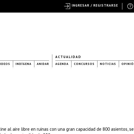
INGRESAR / REGISTRARSE
ACTUALIDAD
IDEOS
INDÍGENA
ANIDAR
AGENDA
CONCURSOS
NOTICIAS
OPINIÓ
ine al aire libre en ruinas con una gran capacidad de 800 asientos, se