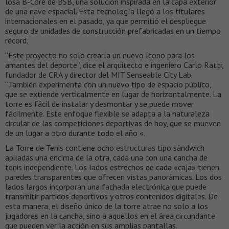
losa B-Core de BSB, una solución inspirada en la capa exterior
de una nave espacial. Esta tecnología llegó a los titulares
internacionales en el pasado, ya que permitió el despliegue
seguro de unidades de construcción prefabricadas en un tiempo
récord.
“Este proyecto no solo crearía un nuevo ícono para los
amantes del deporte”, dice el arquitecto e ingeniero Carlo Ratti,
fundador de CRA y director del MIT Senseable City Lab.
“También experimenta con un nuevo tipo de espacio público,
que se extiende verticalmente en lugar de horizontalmente. La
torre es fácil de instalar y desmontar y se puede mover
fácilmente. Este enfoque flexible se adapta a la naturaleza
circular de las competiciones deportivas de hoy, que se mueven
de un lugar a otro durante todo el año «.
La Torre de Tenis contiene ocho estructuras tipo sándwich
apiladas una encima de la otra, cada una con una cancha de
tenis independiente. Los lados estrechos de cada «caja» tienen
paredes transparentes que ofrecen vistas panorámicas. Los dos
lados largos incorporan una fachada electrónica que puede
transmitir partidos deportivos y otros contenidos digitales. De
esta manera, el diseño único de la torre atrae no solo a los
jugadores en la cancha, sino a aquellos en el área circundante
que pueden ver la acción en sus amplias pantallas.