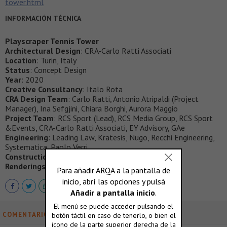
tower.html
INFORMACIÓN TÉCNICA
Playscraper Tennis Tower
Architectural Design
: CRA-Carlo Ratti Associati
Location
: Turin, Italy
Status
: Concept Design
Year
: 2020
Creative Consultancy
: Italo Rota
CRA Design Team
: Carlo Ratti, Antonio Atripaldi (Project
Manager), Ina Sefgjini, Chiara Borghi, Aurora Maggio
Project Team
: RCS Sport (Lead), RCS Media Group, RCS Sport
&Events, CRA-Carlo Ratti Associati, EY Advisory, GAe
Engineering
: Leading Law, Kratesis, Nugo, Recchi Engineering,
Systematica, Paolo Verri
Construction material
: Broad Sustainable Building
Renderings
: by CRA: Gary di Silvio
COMENTARIOS