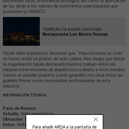
patrimonio local, la eficiencia ecológica, así como la aportación
de las obras a los valores de convivencia y participación que
promueve la UNESCO.
También te puede interesar
Restaurante Lan Bistro·Yunnan
Desde NAN arquitectos destacan que: “Para nosotros es todo
un honor recibir un premio de este calibre. Nos alegra que desde
la organización hayan destacado nuestro trabajo entre las
mejores intervenciones de arquitectura y diseño a nivel mundial.
Somos un estudio pequeño y este galardón nos sitúa entre las
grandes firmas y más reconocidos profesionales de esta
industria”.
INFORMACIÓN TÉCNICA
Pazo de Buzaca
Estudio
: NAN arquitectos
Ubicación
: Pontevedra, España
Fotos
: NAN arquitectos