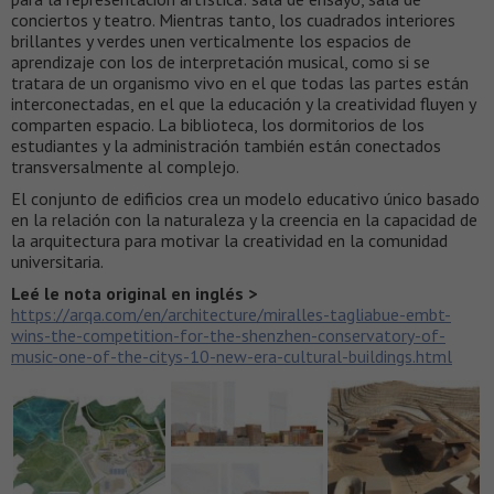
conciertos y teatro. Mientras tanto, los cuadrados interiores
brillantes y verdes unen verticalmente los espacios de
aprendizaje con los de interpretación musical, como si se
tratara de un organismo vivo en el que todas las partes están
interconectadas, en el que la educación y la creatividad fluyen y
comparten espacio. La biblioteca, los dormitorios de los
estudiantes y la administración también están conectados
transversalmente al complejo.
El conjunto de edificios crea un modelo educativo único basado
en la relación con la naturaleza y la creencia en la capacidad de
la arquitectura para motivar la creatividad en la comunidad
universitaria.
Leé le nota original en inglés >
https://arqa.com/en/architecture/miralles-tagliabue-embt-
wins-the-competition-for-the-shenzhen-conservatory-of-
music-one-of-the-citys-10-new-era-cultural-buildings.html