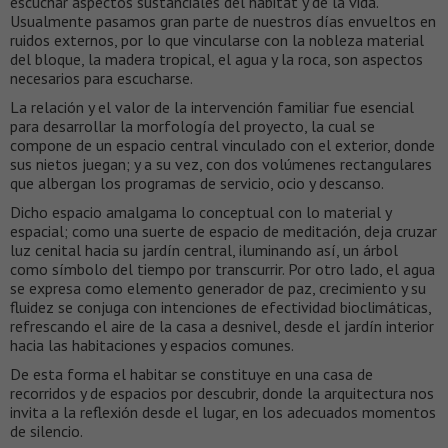
escuchar aspectos sustanciales del hábitat y de la vida.
Usualmente pasamos gran parte de nuestros días envueltos en
ruidos externos, por lo que vincularse con la nobleza material
del bloque, la madera tropical, el agua y la roca, son aspectos
necesarios para escucharse.
La relación y el valor de la intervención familiar fue esencial
para desarrollar la morfología del proyecto, la cual se
compone de un espacio central vinculado con el exterior, donde
sus nietos juegan; y a su vez, con dos volúmenes rectangulares
que albergan los programas de servicio, ocio y descanso.
Dicho espacio amalgama lo conceptual con lo material y
espacial; como una suerte de espacio de meditación, deja cruzar
luz cenital hacia su jardín central, iluminando así, un árbol
como símbolo del tiempo por transcurrir. Por otro lado, el agua
se expresa como elemento generador de paz, crecimiento y su
fluidez se conjuga con intenciones de efectividad bioclimáticas,
refrescando el aire de la casa a desnivel, desde el jardín interior
hacia las habitaciones y espacios comunes.
De esta forma el habitar se constituye en una casa de
recorridos y de espacios por descubrir, donde la arquitectura nos
invita a la reflexión desde el lugar, en los adecuados momentos
de silencio.