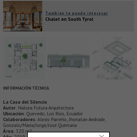
También te puede interesar
Chalet en South Tyrol
INFORMACIÓN TÉCNICA
La Casa del Silencio
Autor
: Natura Futura Arquitectura
Ubicación
: Quevedo, Los Rios, Ecuador
Colaboradores
: Alexis Parreño, Jhonatan Andrade,
Gonzalo/Maria/Jorge/José Quintana
Área
: 320 m2
Año
: 2019