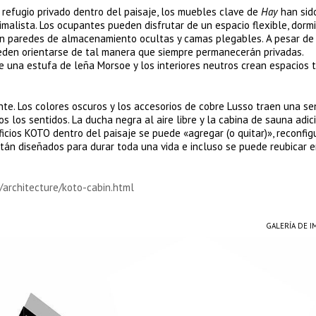
refugio privado dentro del paisaje, los muebles clave de
Hay
han sid
malista. Los ocupantes pueden disfrutar de un espacio flexible, dormir
uyen paredes de almacenamiento ocultas y camas plegables. A pesar de
eden orientarse de tal manera que siempre permanecerán privadas.
e una estufa de leña Morsoe y los interiores neutros crean espacios 
nte. Los colores oscuros y los accesorios de cobre Lusso traen una s
 los sentidos. La ducha negra al aire libre y la cabina de sauna adic
icios KOTO dentro del paisaje se puede «agregar (o quitar)», reconfig
Están diseñados para durar toda una vida e incluso se puede reubicar e
/architecture/koto-cabin.html
GALERÍA DE 