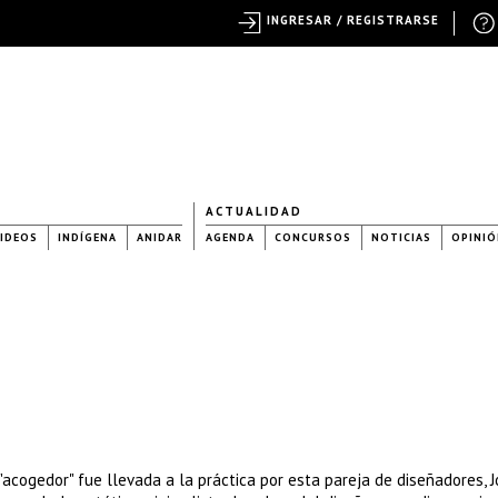
INGRESAR / REGISTRARSE
ACTUALIDAD
IDEOS
INDÍGENA
ANIDAR
AGENDA
CONCURSOS
NOTICIAS
OPINIÓ
"acogedor" fue llevada a la práctica por esta pareja de diseñadores, 