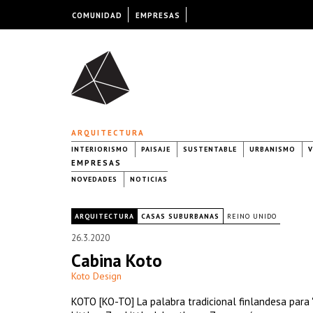
COMUNIDAD
EMPRESAS
ARQUITECTURA
INTERIORISMO
PAISAJE
SUSTENTABLE
URBANISMO
V
EMPRESAS
NOVEDADES
NOTICIAS
|
ARQUITECTURA
CASAS SUBURBANAS
REINO UNIDO
26.3.2020
Cabina Koto
Koto Design
KOTO [KO-TO] La palabra tradicional finlandesa para 