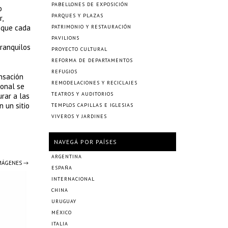
PABELLONES DE EXPOSICIÓN
o
PARQUES Y PLAZAS
,
 que cada
PATRIMONIO Y RESTAURACIÓN
PAVILIONS
tranquilos
PROYECTO CULTURAL
REFORMA DE DEPARTAMENTOS
REFUGIOS
ensación
REMODELACIONES Y RECICLAJES
ional se
TEATROS Y AUDITORIOS
urar a las
n un sitio
TEMPLOS CAPILLAS E IGLESIAS
VIVEROS Y JARDINES
NAVEGÁ POR PAÍSES
ARGENTINA
IMÁGENES →
ESPAÑA
INTERNACIONAL
CHINA
URUGUAY
MÉXICO
ITALIA