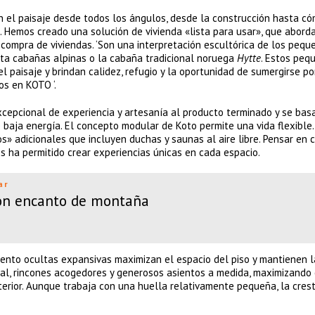
 el paisaje desde todos los ángulos, desde la construcción hasta c
 Hemos creado una solución de vivienda «lista para usar», que aborda
ompra de viviendas. ‘Son una interpretación escultórica de los pequ
ta cabañas alpinas o la cabaña tradicional noruega
Hytte
. Estos peq
el paisaje y brindan calidez, refugio y la oportunidad de sumergirse po
os en KOTO ‘.
xcepcional de experiencia y artesanía al producto terminado y se bas
 baja energía. El concepto modular de Koto permite una vida flexible.
» adicionales que incluyen duchas y saunas al aire libre. Pensar en 
s ha permitido crear experiencias únicas en cada espacio.
ar
con encanto de montaña
miento ocultas expansivas maximizan el espacio del piso y mantienen l
ural, rincones acogedores y generosos asientos a medida, maximizando 
erior. Aunque trabaja con una huella relativamente pequeña, la cres