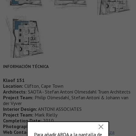
INFORMACIÓN TÉCNICA
Kloof 151
Location:
Clifton, Cape Town
Architects:
SAOTA - Stefan Antoni Olmesdahl Truen Architects
Project Team:
Philip Olmesdahl, Stefan Antoni & Johann van
der Vyver
Interior Design:
ANTONI ASSOCIATES
Project Team:
Mark Rielly
Completion Date:
2010
Photographs:
SAOTA
Web Contacts:
www.saota.com
www.aainteriors.co.za