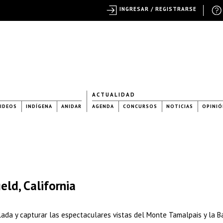
INGRESAR / REGISTRARSE
ACTUALIDAD
IDEOS
INDÍGENA
ANIDAR
AGENDA
CONCURSOS
NOTICIAS
OPINIÓ
eld, California
lada y capturar las espectaculares vistas del Monte Tamalpais y la B