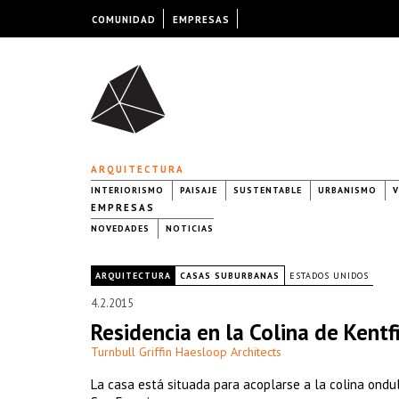
COMUNIDAD
EMPRESAS
ARQUITECTURA
INTERIORISMO
PAISAJE
SUSTENTABLE
URBANISMO
V
EMPRESAS
NOVEDADES
NOTICIAS
|
ARQUITECTURA
CASAS SUBURBANAS
ESTADOS UNIDOS
4.2.2015
Residencia en la Colina de Kentfi
Turnbull Griffin Haesloop Architects
La casa está situada para acoplarse a la colina ondu