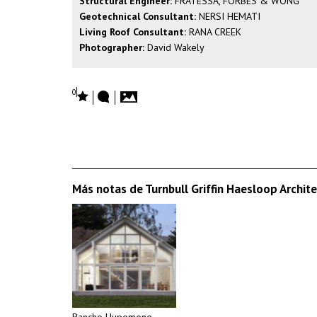
Structural Engineer:
FRATESSA, FORBES & WONG
Geotechnical Consultant:
NERSI HEMATI
Living Roof Consultant:
RANA CREEK
Photographer:
David Wakely
0
Más notas de Turnbull Griffin Haesloop Archit