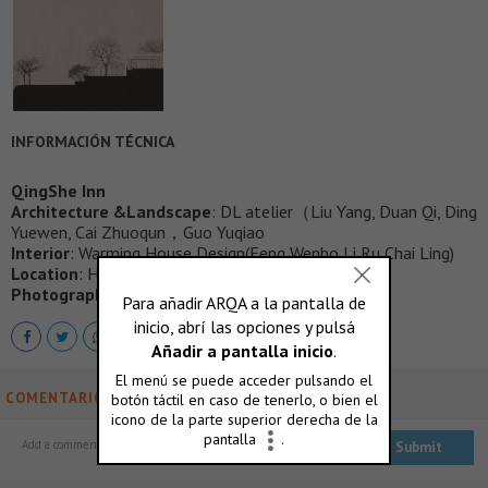
INFORMACIÓN TÉCNICA
QingShe Inn
Architecture &Landscape
: DL atelier（Liu Yang, Duan Qi, Ding
Yuewen, Cai Zhuoqun，Guo Yuqiao
Interior
: Warming House Design(Feng Wenbo,Li Ru,Chai Ling)
Location
: Huangshan, China
Photographer
: Sun Haiting, Zhu Yumeng
COMENTARIOS