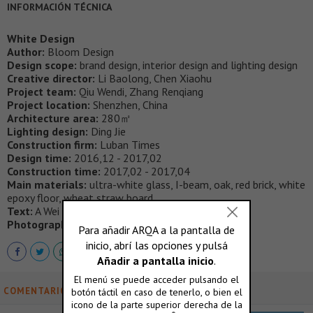
INFORMACIÓN TÉCNICA
White Design
Author:
Bloom Design
Design scope:
brand design, interior design and lighting design
Creative director:
Li Baolong, Chen Xiaohu
Project team:
Qiu Wendi, Zhang Renqiang
Project location:
Shenzhen, China
Architecture area:
280㎡
Lighting design:
Ding Jie
Construction firm:
Luban Times
Design time:
2016,12 - 2017,02
Construction time:
2017,02 - 2017,04
Main materials:
ultra-white glass, I-beam, oak, red brick, white
epoxy floor, wheat straw board
Text:
A Wei
Photography:
Nie Xiaocong
COMENTARIOS