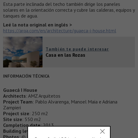
Esta parte inclinada del techo también dirige los paneles
solares en la orientación correcta y cubre las calderas, equipos y
tanques de agua.
Leé la nota original en inglés >
https://arqa.com/en/architecture/guaeca-i-house.html
También te puede interesar
Casa en las Rozas
INFORMACIÓN TÉCNICA
Guaecá I House
Architects
: AMZ Arquitetos
Project Team
: Pablo Alvarenga, Manoel Maia e Adriana
Zampieri
Project size
: 250 m2
Site size
: 550 m2
Completion date
: 2013
Building levels
: 2
Photos
: © MaiÌra Acayaba