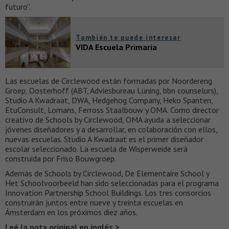
futuro”.
También te puede interesar
VIDA Escuela Primaria
Las escuelas de Circlewood están formadas por Noordereng
Groep, Oosterhoff (ABT, Adviesbureau Lüning, bbn counselurs),
Studio A Kwadraat, DWA, Hedgehog Company, Heko Spanten,
EtuConsult, Lomans, Ferross Staalbouw y OMA. Como director
creativo de Schools by Circlewood, OMA ayuda a seleccionar
jóvenes diseñadores y a desarrollar, en colaboración con ellos,
nuevas escuelas. Studio A Kwadraat es el primer diseñador
escolar seleccionado. La escuela de Wisperweide será
construida por Friso Bouwgroep.
Además de Schools by Circlewood, De Elementaire School y
Het Schoolvoorbeeld han sido seleccionadas para el programa
Innovation Partnership School Buildings. Los tres consorcios
construirán juntos entre nueve y treinta escuelas en
Ámsterdam en los próximos diez años.
Leé la nota original en inglés >