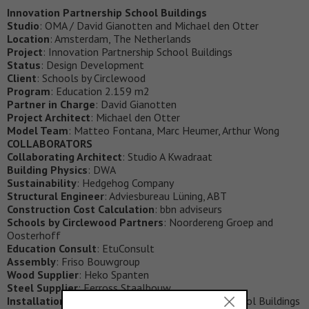
Innovation Partnership School Buildings
Studio
: OMA / David Gianotten and Michael den Otter
Location
: Amsterdam, The Netherlands
Project
: Innovation Partnership School Buildings
Status
: Design Development
Client
: Schools by Circlewood
Program
: Education 2.159 m2
Partner in Charge
: David Gianotten
Project Architect
: Michael den Otter
Model Team
: Matteo Fontana, Marc Heumer, Arthur Wong
COLLABORATORS
Collaborating Architect
: Studio A Kwadraat
Building Physics
: DWA
Sustainability
: Hedgehog Company
Structural Engineer
: Adviesbureau Lüning, ABT
Construction Cost Calculation
: bbn adviseurs
Schools by Circlewood Partners
: Noordereng Groep and
Oosterhoff
Education Consult
: EtuConsult
Assembly
: Friso Bouwgroup
Wood Supplier
: Heko Spanten
Steel Supplier
: Ferross Staalbouw
Installations
: Lomans Innovation Partnership School Buildings