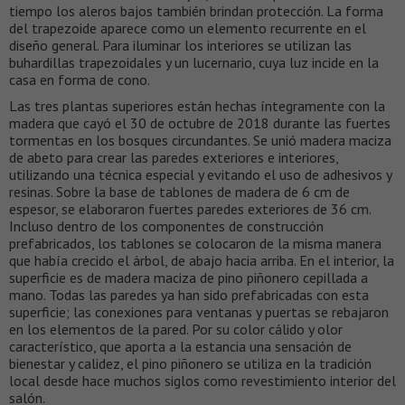
tiempo los aleros bajos también brindan protección. La forma
del trapezoide aparece como un elemento recurrente en el
diseño general. Para iluminar los interiores se utilizan las
buhardillas trapezoidales y un lucernario, cuya luz incide en la
casa en forma de cono.
Las tres plantas superiores están hechas íntegramente con la
madera que cayó el 30 de octubre de 2018 durante las fuertes
tormentas en los bosques circundantes. Se unió madera maciza
de abeto para crear las paredes exteriores e interiores,
utilizando una técnica especial y evitando el uso de adhesivos y
resinas. Sobre la base de tablones de madera de 6 cm de
espesor, se elaboraron fuertes paredes exteriores de 36 cm.
Incluso dentro de los componentes de construcción
prefabricados, los tablones se colocaron de la misma manera
que había crecido el árbol, de abajo hacia arriba. En el interior, la
superficie es de madera maciza de pino piñonero cepillada a
mano. Todas las paredes ya han sido prefabricadas con esta
superficie; las conexiones para ventanas y puertas se rebajaron
en los elementos de la pared. Por su color cálido y olor
característico, que aporta a la estancia una sensación de
bienestar y calidez, el pino piñonero se utiliza en la tradición
local desde hace muchos siglos como revestimiento interior del
salón.