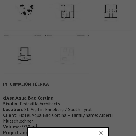
INFORMACIÓN TÉCNICA
ciAsa Aqua Bad Cortina
Studio
: Pedevilla Architects
Location
: St. Vigil in Enneberg / South Tyrol
Client
: Hotel Aqua Bad Cortina – family name: Alberti
Mutschlechner
Volume
: 920 m³
Project and realisation
: 2018-2019