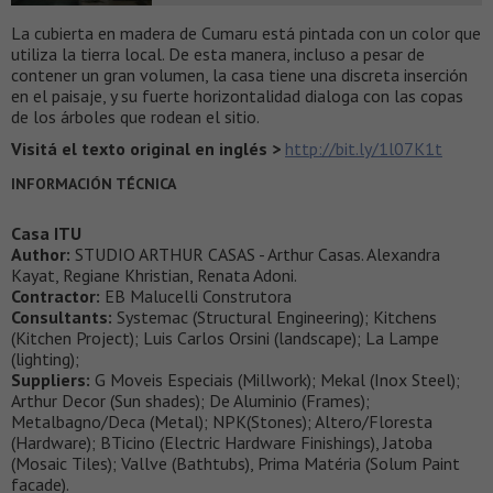
La cubierta en madera de Cumaru está pintada con un color que
utiliza la tierra local. De esta manera, incluso a pesar de
contener un gran volumen, la casa tiene una discreta inserción
en el paisaje, y su fuerte horizontalidad dialoga con las copas
de los árboles que rodean el sitio.
Visitá el texto original en inglés >
http://bit.ly/1l07K1t
INFORMACIÓN TÉCNICA
Casa ITU
Author:
STUDIO ARTHUR CASAS - Arthur Casas. Alexandra
Kayat, Regiane Khristian, Renata Adoni.
Contractor:
EB Malucelli Construtora
Consultants:
Systemac (Structural Engineering); Kitchens
(Kitchen Project); Luis Carlos Orsini (landscape); La Lampe
(lighting);
Suppliers:
G Moveis Especiais (Millwork); Mekal (Inox Steel);
Arthur Decor (Sun shades); De Aluminio (Frames);
Metalbagno/Deca (Metal); NPK(Stones); Altero/Floresta
(Hardware); BTicino (Electric Hardware Finishings), Jatoba
(Mosaic Tiles); Vallve (Bathtubs), Prima Matéria (Solum Paint
facade).