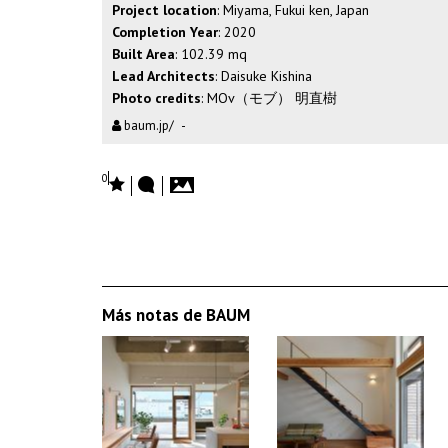
Project location
: Miyama, Fukui ken, Japan
Completion Year
: 2020
Built Area
: 102.39 mq
Lead Architects
: Daisuke Kishina
Photo credits
:
MOv（モブ） 明直樹
baum.jp/
-
0
Más notas de BAUM