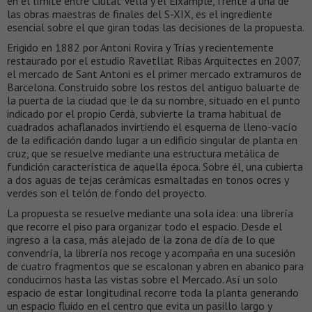
en el límite entre Ciutat Vella y el Eixample, frente a una de
las obras maestras de finales del S-XIX, es el ingrediente
esencial sobre el que giran todas las decisiones de la propuesta.
Erigido en 1882 por Antoni Rovira y Trías y recientemente
restaurado por el estudio Ravetllat Ribas Arquitectes en 2007,
el mercado de Sant Antoni es el primer mercado extramuros de
Barcelona. Construido sobre los restos del antiguo baluarte de
la puerta de la ciudad que le da su nombre, situado en el punto
indicado por el propio Cerdà, subvierte la trama habitual de
cuadrados achaflanados invirtiendo el esquema de lleno-vacío
de la edificación dando lugar a un edificio singular de planta en
cruz, que se resuelve mediante una estructura metálica de
fundición característica de aquella época. Sobre él, una cubierta
a dos aguas de tejas cerámicas esmaltadas en tonos ocres y
verdes son el telón de fondo del proyecto.
La propuesta se resuelve mediante una sola idea: una librería
que recorre el piso para organizar todo el espacio. Desde el
ingreso a la casa, más alejado de la zona de día de lo que
convendría, la librería nos recoge y acompaña en una sucesión
de cuatro fragmentos que se escalonan y abren en abanico para
conducirnos hasta las vistas sobre el Mercado. Así un solo
espacio de estar longitudinal recorre toda la planta generando
un espacio fluido en el centro que evita un pasillo largo y