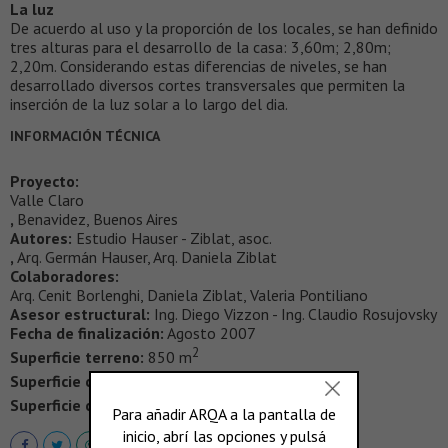
La luz
De acuerdo al uso y la proporción de los locales, se han definido
tres alturas para el desarrollo de la casa: 3,60m; 2,80m;
2,20m. Considerando estas diferencias de niveles, se han
desarrollado diversos cortes transversales que permiten la
inserción de la luz solar a lo largo del dia.
INFORMACIÓN TÉCNICA
Proyecto:
Valle Claro
,
Benavidez, Buenos Aires
Autores:
Estudio Hauser - Ziblat, asoc.
,
Arq. Germán Hauser, Arq. Daniela Ziblat
Colaboradores:
Arq. Cenit Borlenghi, Daniela Ziblat, Valeria Pontiliano
Asesor estructural:
Ing. Diego Vizzon - Ing. Claudio Rosujovsky
Fecha de finalización:
Agosto 2007
2
Superficie terreno:
850 m
2
Superficie construida:
185 m
2
Superficie cubierta:
135 m