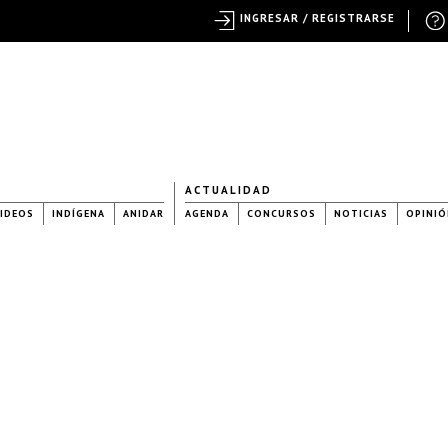
INGRESAR / REGISTRARSE
ACTUALIDAD
IDEOS
INDÍGENA
ANIDAR
AGENDA
CONCURSOS
NOTICIAS
OPINIÓ