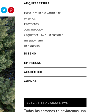
ARQUITECTURA
PAISAJE Y MEDIO AMBIENTE
PREMIOS
PROYECTOS
CONSTRUCCIÓN
ARQUITECTURA SUSTENTABLE
INTERIORISMO
URBANISMO
DISEÑO
EMPRESAS
ACADÉMICO
AGENDA
SUSCRIBITE AL ARQA NEWS
Todas las semanas te enviaremos una