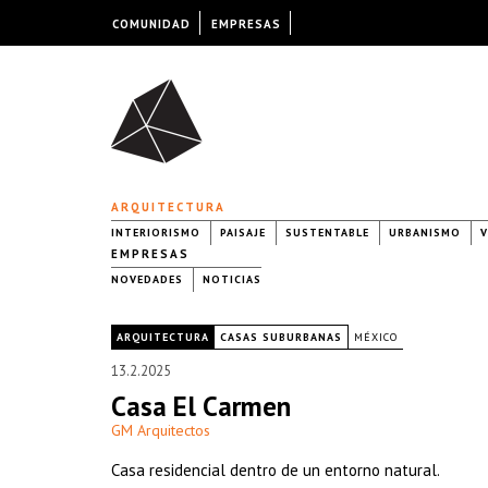
COMUNIDAD
EMPRESAS
ARQUITECTURA
INTERIORISMO
PAISAJE
SUSTENTABLE
URBANISMO
V
EMPRESAS
NOVEDADES
NOTICIAS
|
ARQUITECTURA
CASAS SUBURBANAS
MÉXICO
13.2.2025
Casa El Carmen
GM Arquitectos
Casa residencial dentro de un entorno natural.