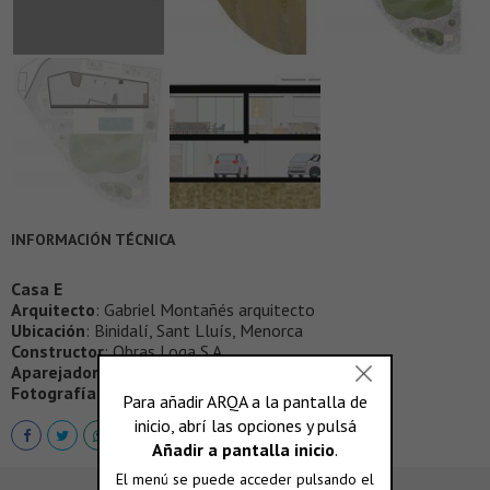
INFORMACIÓN TÉCNICA
Casa E
Arquitecto
: Gabriel Montañés arquitecto
Ubicación
: Binidalí, Sant Lluís, Menorca
Constructor
: Obras Loga S.A.
Aparejadores
: Rafael Mus y Amílcar Seguí
Fotografía
: Adrià Goula