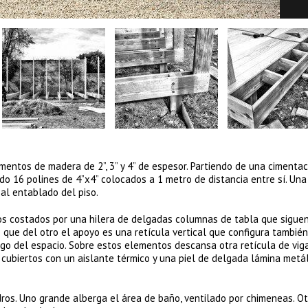
mentos de madera de 2”, 3” y 4” de espesor. Partiendo de una cimentac
do 16 polines de 4”x4” colocados a 1 metro de distancia entre sí. Una
al entablado del piso.
los costados por una hilera de delgadas columnas de tabla que siguen
 que del otro el apoyo es una retícula vertical que configura tambié
argo del espacio. Sobre estos elementos descansa otra retícula de vig
, cubiertos con un aislante térmico y una piel de delgada lámina metá
ndros. Uno grande alberga el área de baño, ventilado por chimeneas. O