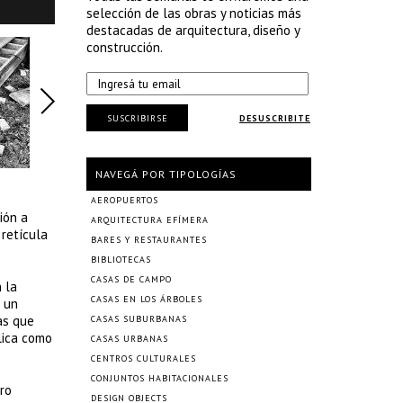
selección de las obras y noticias más
destacadas de arquitectura, diseño y
construcción.
SUSCRIBIRSE
DESUSCRIBITE
NAVEGÁ POR TIPOLOGÍAS
AEROPUERTOS
ión a
ARQUITECTURA EFÍMERA
 retícula
BARES Y RESTAURANTES
BIBLIOTECAS
CASAS DE CAMPO
 la
CASAS EN LOS ÁRBOLES
n un
as que
CASAS SUBURBANAS
lica como
CASAS URBANAS
CENTROS CULTURALES
CONJUNTOS HABITACIONALES
tro
DESIGN OBJECTS