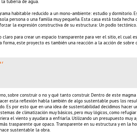
 la tubería de agua.
ograma habitable reducido a un mono-ambiente: estudio y dormitorio. E
 sola persona o una familia muy pequeña. Esta casa está toda hecha 
forzar la expresión constructiva de su estructura: Un podio tectónico.
o claro para crear un espacio transparente para ver el sitio, el cual e
rta forma, este proyecto es también una reacción a la acción de sobre 
ar
reno, sobre construir o no y qué tanto construir. Dentro de este magma
hacer esta reflexión habla también de algo sustentable pues los resu
do. Es por esto que en una idea de sustentabilidad decidimos hacer u
istemas de climatización muy básicos, pero muy lógicos, como refugiar
iera el viento y ayudara a enfriarla. Utilizando un presupuesto muy 
 más trasparente que opaco. Transparente en su estructura y en la h
 hace sustentable la obra.