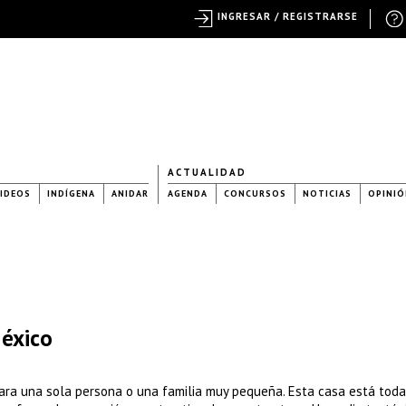
INGRESAR / REGISTRARSE
ACTUALIDAD
IDEOS
INDÍGENA
ANIDAR
AGENDA
CONCURSOS
NOTICIAS
OPINIÓ
México
para una sola persona o una familia muy pequeña. Esta casa está tod