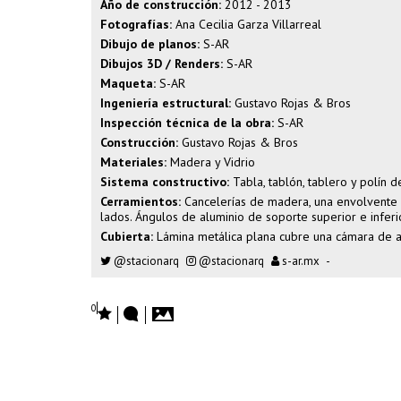
Año de construcción:
2012 - 2013
Fotografías:
Ana Cecilia Garza Villarreal
Dibujo de planos:
S-AR
Dibujos 3D / Renders:
S-AR
Maqueta:
S-AR
Ingeniería estructural:
Gustavo Rojas & Bros
Inspección técnica de la obra:
S-AR
Construcción:
Gustavo Rojas & Bros
Materiales:
Madera y Vidrio
Sistema constructivo:
Tabla, tablón, tablero y polín 
Cerramientos:
Cancelerías de madera, una envolvente d
lados. Ángulos de aluminio de soporte superior e inferi
Cubierta:
Lámina metálica plana cubre una cámara de a
@stacionarq
@stacionarq
s-ar.mx
-
0