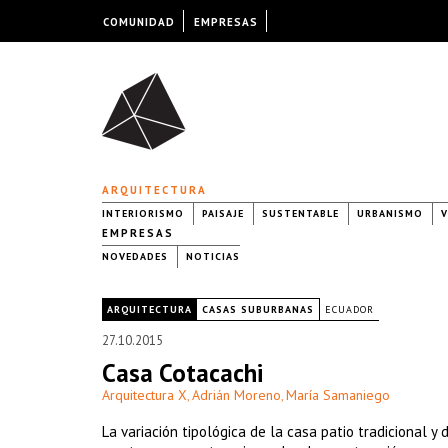
COMUNIDAD
EMPRESAS
ARQUITECTURA
INTERIORISMO
PAISAJE
SUSTENTABLE
URBANISMO
V
EMPRESAS
NOVEDADES
NOTICIAS
|
ARQUITECTURA
CASAS SUBURBANAS
ECUADOR
27.10.2015
Casa Cotacachi
Arquitectura X
Adrián Moreno
María Samaniego
,
,
La variación tipológica de la casa patio tradicional 