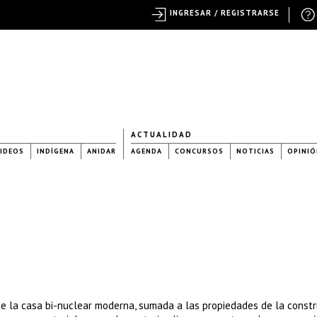
INGRESAR / REGISTRARSE
ACTUALIDAD
IDEOS
INDÍGENA
ANIDAR
AGENDA
CONCURSOS
NOTICIAS
OPINIÓ
y de la casa bi-nuclear moderna, sumada a las propiedades de la const