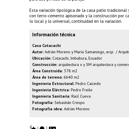
Esta variación tipológica de la casa patio tradiciona
con terro-cemento apisonado y la construcción por ca
lo local y lo universal, continuidad en la variación.
Información técnica
Casa Cotacachi
Autor:
Adrián Moreno y María Samaniego, arqs / Arquit
Ubicación:
Cotacachi, Imbabura, Ecuador
Construcción:
arquitectura x y SM arquitectura y comer
Área Construida:
378 m2
Área de terreno:
6640 m2
Ingeniería Estructural:
Pedro Caicedo
Ingeniería Eléctrica:
Pedro Freile
Ingeniería Sanitaria:
Raúl Cueva
Fotografía:
Sebastián Crespo
Fotografía obra:
Adrián Moreno
1