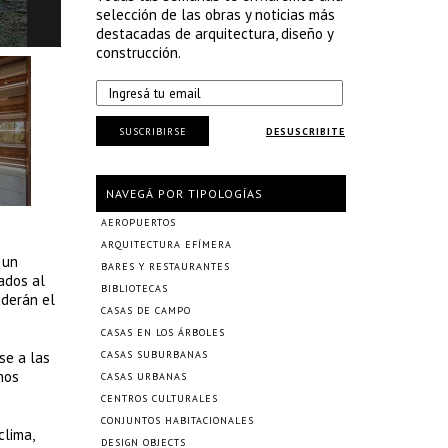
selección de las obras y noticias más
destacadas de arquitectura, diseño y
construcción.
SUSCRIBIRSE
DESUSCRIBITE
NAVEGÁ POR TIPOLOGÍAS
AEROPUERTOS
ARQUITECTURA EFÍMERA
 un
BARES Y RESTAURANTES
ados al
BIBLIOTECAS
nderán el
CASAS DE CAMPO
CASAS EN LOS ÁRBOLES
se a las
CASAS SUBURBANAS
mos
CASAS URBANAS
CENTROS CULTURALES
CONJUNTOS HABITACIONALES
clima,
DESIGN OBJECTS