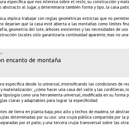
ura específica que nos interesa sobre el resto, su construcción y mate
o abstracto al lugar, y determinaría también forma y tipo, la casa patio
ica, implica trabajar con reglas geométricas estrictas que no permit
 no dejarían que la casa esté abierta a las montañas como límites fina
fía, geometría del lote, árboles existentes y las necesidades de uso
onstrucción locales sólo garantizaría continuidad aparente, mas no una
ar
con encanto de montaña
 específica desde lo universal, intensificando las condiciones de re
 materialización; ¿cómo hacer una casa del valle y las cordilleras, n
la tipología como una herramienta universal, modificada en su forma p
las claras y adaptables para lograr la especificidad.
ntes de tierra en planta baja, piso alto y techos de madera, se abstra
rujías determinadas por su uso: una crujía pública compartida por la p
separadas por el patio, y una tercera crujía transversal sobre las otr