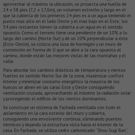
aprovechar al máximo la ubicación, se proyecta una huella de
24 x 58 pies (7,2 x 17,6m), un volumen estrecho y largo en el
que la cubierta de los primeros 24 pies es a un agua teniendo el
punto mas alto en el lado Oeste y el mas bajo en el Este; los
34 pies restantes tienen la cubierta a un agua en el sentido
opuesto. Como el terreno tiene una pendiente de un 10% a lo
largo del camino (Norte-Sur) y de un 20% perpendicular a éste
(Este-Oeste), se coloca una losa de hormigón y un muro de
contención en forma de U que se abre a la cara opuesta al
camino, donde están las mejores vistas de las montañas y el
valle.
Para abordar los cambios drásticos de temperatura y vientos
fuertes en sentido Norte-Sur de la zona, maximizar confort
interior y minimizar consumo energético la mayoría de los
huecos se abren en las caras Este y Oeste consiguiendo
ventilación cruzada, aprovechando al máximo la radiación solar
y protegiendo el edificio de los vientos dominantes.
Se construye un sistema de fachada ventilada con todo el
aislamiento en la cara exterior del muro y cubierta,
consiguiendo una envolvente continua, eliminando puentes
térmicos y dejando la estructura vista hacia el interior de la
casa. En fachada, se utiliza cedro carbonizado “Shou Sugi Ban”,