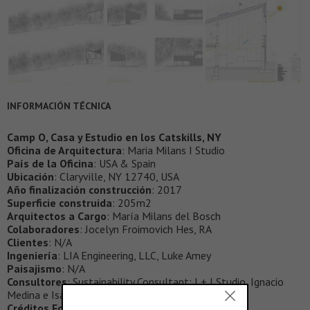
INFORMACIÓN TÉCNICA
Camp O, Casa y Estudio en los Catskills, NY
Oficina de Arquitectura
: Maria Milans I Studio
País de la Oficina
: USA & Spain
Ubicación
: Claryville, NY 12740, USA
Año finalización construcción
: 2017
Superficie construida
: 205m2
Arquitectos a Cargo
: María Milans del Bosch
Colaboradores
: Jocelyn Froimovich Hes, RA
Clientes
: N/A
Ingeniería
: LIA Engineering, LLC, Luke Amey
Paisajismo
: N/A
Consultores
: Sustainability Consultant: I + I Studio, Ignacio
Medina e Isabel Silvestre / www.iplusistudio.com
Créditos Fotografía
:
Montse Zamorano