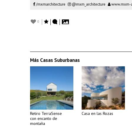
/mxmarchitecture
@mxm_architecture
www.mxm-ar
0
Más Casas Suburbanas
Retiro TerraSense
Casa en las Rozas
con encanto de
montaña