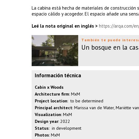
La cabina está hecha de materiales de construcción s
espacio cálido y acogedor. El espacio añade una sensa
Leé la nota original en inglés >
https://arqa.com/en
También te puede interes
Un bosque en la cas
Información técnica
Cabin x Woods
Architecture firm
: MxM
Project location
: to be determined
Principal architect
: Marissa van de Water, Mariëtte va
Visualization
: MxM
Design year
: 2022
Status
: in development
Photos
: MxM