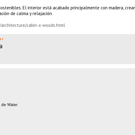
ostenibles. El interior está acabado principalmente con madera, crea
ción de calma y relajación.
/architecture/cabin-x-woods.html
ar
a
n de Water