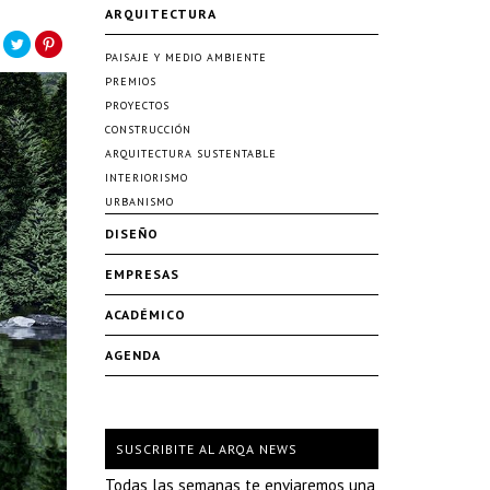
ARQUITECTURA
PAISAJE Y MEDIO AMBIENTE
PREMIOS
PROYECTOS
CONSTRUCCIÓN
ARQUITECTURA SUSTENTABLE
INTERIORISMO
URBANISMO
DISEÑO
EMPRESAS
ACADÉMICO
AGENDA
SUSCRIBITE AL ARQA NEWS
Todas las semanas te enviaremos una