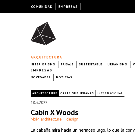
COMUNIDAD
EMPRESAS
ARQUITECTURA
INTERIORISMO
PAISAJE
SUSTENTABLE
URBANISMO
V
EMPRESAS
NOVEDADES
NOTICIAS
|
ARCHITECTURE
CASAS SUBURBANAS
INTERNACIONAL
18.3.2022
Cabin X Woods
MxM architecture + design
La cabaña mira hacia un hermoso lago, lo que la conv