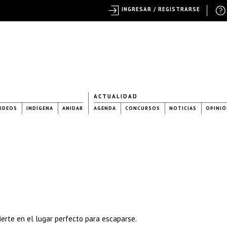
INGRESAR / REGISTRARSE
ACTUALIDAD
IDEOS
INDÍGENA
ANIDAR
AGENDA
CONCURSOS
NOTICIAS
OPINIÓ
ierte en el lugar perfecto para escaparse.