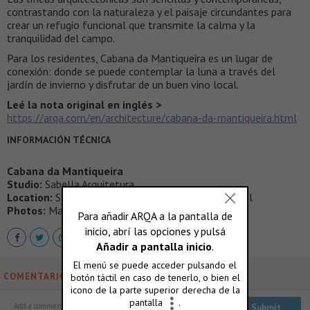
contrastando con la naturaleza y el paisaje circundantes para
crear un refugio funcional que transmite la calma y la
tranquilidad del campo.
Para los residentes, Cabana da Mantiqueira es un lugar de
conexión: donde se puede contemplar la luna a través del
jardín de invierno y disfrutar de un buen vino local.
Leé la nota original en inglés >
https://arqa.com/en/architecture/cabana-da-mantiqueira.html
INFORMACIÓN TÉCNICA
Cabana da Mantiqueira
Studio:
Sabella Arquitetura
Location:
Santo Antônio do Pinhal, São Paulo; Brazil
Photos:
Manuel Sá
COMENTARIOS