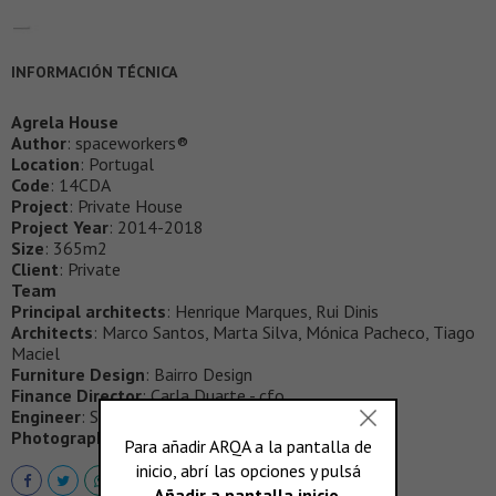
INFORMACIÓN TÉCNICA
Agrela House
Author
: spaceworkers®
Location
: Portugal
Code
: 14CDA
Project
: Private House
Project Year
: 2014-2018
Size
: 365m2
Client
: Private
Team
Principal architects
: Henrique Marques, Rui Dinis
Architects
: Marco Santos, Marta Silva, Mónica Pacheco, Tiago
Maciel
Furniture Design
: Bairro Design
Finance Director
: Carla Duarte - cfo
Engineer
: Simetria Vertical
Photography
: FG+SG®