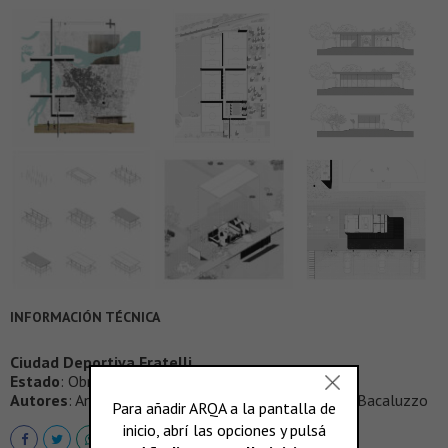
INFORMACIÓN TÉCNICA
Ciudad Deportiva Fratelli
Estado
: Obra realizada
Autores
: Andres Milos Arquitectos (AMA), Arq. Boris Bacaluzzo