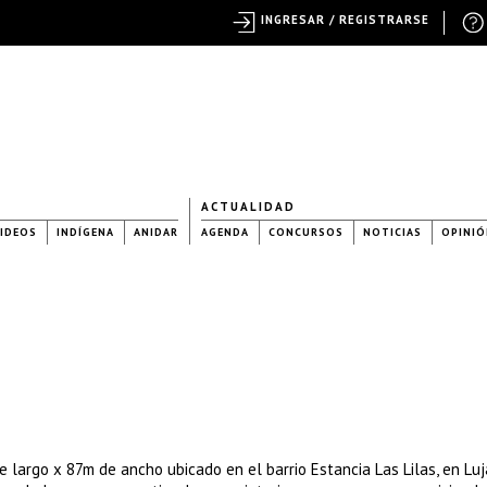
INGRESAR / REGISTRARSE
ACTUALIDAD
IDEOS
INDÍGENA
ANIDAR
AGENDA
CONCURSOS
NOTICIAS
OPINIÓ
 largo x 87m de ancho ubicado en el barrio Estancia Las Lilas, en Lu