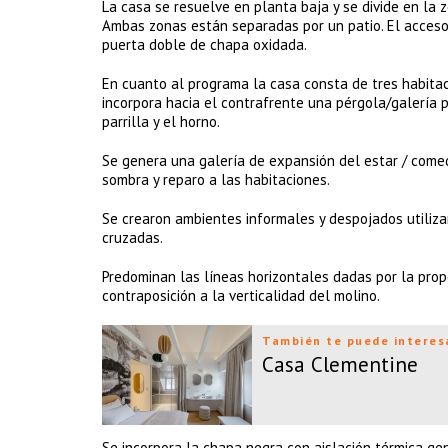
La casa se resuelve en planta baja y se divide en la z
Ambas zonas están separadas por un patio. El acceso
puerta doble de chapa oxidada.
En cuanto al programa la casa consta de tres habitaci
incorpora hacia el contrafrente una pérgola/galería p
parrilla y el horno.
Se genera una galería de expansión del estar / comed
sombra y reparo a las habitaciones.
Se crearon ambientes informales y despojados utiliz
cruzadas.
Predominan las líneas horizontales dadas por la prop
contraposición a la verticalidad del molino.
También te puede interes
Casa Clementine
Se incorpora la chapa negra con aislación térmica ge