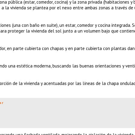
ona pública (estar, comedor, cocina) y la zona privada (habitaciones y 
 a la vivienda se plantea por el nexo entre ambas zonas a través de
ones (una con baño en suite), un estar, comedor y cocina integrada. S
ara proteger la vivienda del sol junto a un volumen bajo que contien
or, en parte cubierta con chapas y en parte cubierta con plantas da
ando una estética moderna, buscando las buenas orientaciones y vent
orción de la vivienda y acentuadas por las líneas de la chapa ondula
ar
nerando una fachada ventilada, mejorando la aislación de la vivienda.