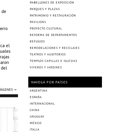
PABELLONES DE EXPOSICIÓN
PARQUES Y PLAZAS
s de
PATRIMONIO Y RESTAURACIÓN
PAVILIONS
erro
PROYECTO CULTURAL
REFORMA DE DEPARTAMENTOS
REFUGIOS
rca el
REMODELACIONES Y RECICLAJES
suales
TEATROS Y AUDITORIOS
rajas
TEMPLOS CAPILLAS E IGLESIAS
caron
 del
VIVEROS Y JARDINES
NAVEGÁ POR PAÍSES
IMÁGENES →
ARGENTINA
ESPAÑA
INTERNACIONAL
CHINA
URUGUAY
MÉXICO
ITALIA