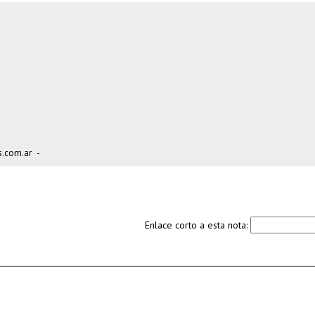
s.com.ar
-
Enlace corto a esta nota: