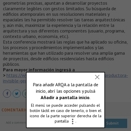
geometrías precisas, apuntan a desarrollar proyectos
claramente legibles con gestos limitados.
Su búsqueda de
edificios atemporales en sus resoluciones materiales y
espaciales les ha permitido resolver las tareas arquitectónicas
y, aún más, maximizar la experiencia y la relación entre la
arquitectura y sus diferentes componentes (usuario, programa,
contexto urbano, economía, etc.).
Esta conferencia mostrará las reglas que ha aplicado su oficina,
los procesos y procedimientos implementados y las
herramientas que han utilizado para resolver una amplia gama
de proyectos, desde edificios residenciales hasta edificios
públicos.
Para mayor información ingresá a
>
https://www.eventbrite.com/e/carlos-bedoya-of-productora-
invisible-geometries-tickets-51734916528
COMENTARIOS