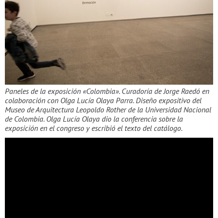
Paneles de la exposición «Colombia». Curadoría de Jorge Raedó en
colaboración con Olga Lucía Olaya Parra. Diseño expositivo del
Museo de Arquitectura Leopoldo Rother de la Universidad Nacional
de Colombia. Olga Lucía Olaya dio la conferencia sobre la
exposición en el congreso y escribió el texto del catálogo.