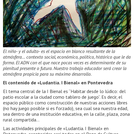
El niño- y el adulto- es el espacio en blanco resultante de la
atmósfera… contexto social, económico, político, histórico que le da
forma. El ADN con el que nace pocas veces es determinante de su
plenitud presente o futura. Nuestro trabajo educador será crear la
atmósfera propicia para su máximo desarrollo.
El contenido de «Ludantia. I Bienal» en Pontevedra
El tema central de la I Bienal es “Habitar desde lo lúdico: del
patio escolar a la ciudad como tablero de juego”. Es decir, el
espacio público como construcción de nuestras acciones libres
(no hay juego posible si es forzado), sea cual sea nuestra edad,
sea dentro de una institución educativa, en la calle, plaza, zona
rural compartida…
Las actividades principales de «Ludantia. I Bienal» en
Potenvedra, acontecidas casi todas en el Pazo da Cultura,