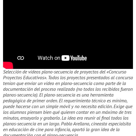
Selección de vídeos plano-secuencia de proyectos del «Concurso
Proyectos Educativos». Todos los proyectos presentados al concurso
tenían que enviar un vídeo en plano-secuencia como parte de la
documentación del proceso realizado (no todos los recibidos fueron
planos-secuencia). El plano-secuencia es una herramienta
pedagógica de primer orden. El requerimiento técnico es mínimo,
puede hacerse con un simple móvil y no necesita edición. Exige que
los alumnos piensen bien qué quieren contar en un máximo de tres
minutos, ensayarlo y grabarlo. La idea era reunir al final todos los
planos-secuencia en un largo. Pablo Arellano, cineasta especialsita
en educación de cine para infancia, aportó la gran idea de la
documentación con el plano-secuencia.