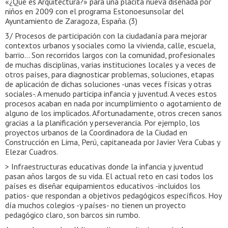
«¿Qué es Arquitectura?» para una placita nueva diseñada por
niños en 2009 con el programa Estonoesunsolar del
Ayuntamiento de Zaragoza, España. (3)
3/ Procesos de participación con la ciudadanía para mejorar
contextos urbanos y sociales como la vivienda, calle, escuela,
barrio… Son recorridos largos con la comunidad, profesionales
de muchas disciplinas, varias instituciones locales y a veces de
otros países, para diagnosticar problemas, soluciones, etapas
de aplicación de dichas soluciones -unas veces físicas y otras
sociales-. A menudo participa infancia y juventud. A veces estos
procesos acaban en nada por incumplimiento o agotamiento de
alguno de los implicados. Afortunadamente, otros crecen sanos
gracias a la planificación y perseverancia. Por ejemplo, los
proyectos urbanos de la Coordinadora de la Ciudad en
Construcción en Lima, Perú, capitaneada por Javier Vera Cubas y
Elezar Cuadros.
> Infraestructuras educativas donde la infancia y juventud
pasan años largos de su vida. El actual reto en casi todos los
países es diseñar equipamientos educativos -incluidos los
patios- que respondan a objetivos pedagógicos específicos. Hoy
día muchos colegios -y países- no tienen un proyecto
pedagógico claro, son barcos sin rumbo.