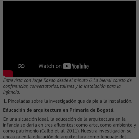
Entrevista con Jorge Raedó desde el minuto 6. La bienal constó de
conferencias, conversatorios, talleres y la instalación para la
infancia.
1. Pinceladas sobre la investigación que da pie a la instalación.
Educación de arquitectura en Primaria de Bogotá.
En una situación ideal, la educación de la arquitectura en la
infancia se daría en tres afluentes: como arte, como ambiente y
como patrimonio (Calbó et al. 2011). Nuestra investigación se
encauza en la educación de arquitectura como lenguaje del