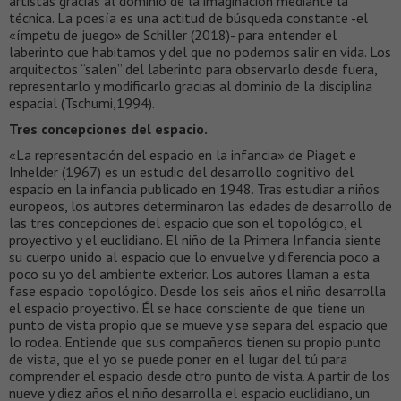
artistas gracias al dominio de la imaginación mediante la
técnica. La poesía es una actitud de búsqueda constante -el
«ímpetu de juego» de Schiller (2018)- para entender el
laberinto que habitamos y del que no podemos salir en vida. Los
arquitectos “salen” del laberinto para observarlo desde fuera,
representarlo y modificarlo gracias al dominio de la disciplina
espacial (Tschumi,1994).
Tres concepciones del espacio.
«La representación del espacio en la infancia» de Piaget e
Inhelder (1967) es un estudio del desarrollo cognitivo del
espacio en la infancia publicado en 1948. Tras estudiar a niños
europeos, los autores determinaron las edades de desarrollo de
las tres concepciones del espacio que son el topológico, el
proyectivo y el euclidiano. El niño de la Primera Infancia siente
su cuerpo unido al espacio que lo envuelve y diferencia poco a
poco su yo del ambiente exterior. Los autores llaman a esta
fase espacio topológico. Desde los seis años el niño desarrolla
el espacio proyectivo. Él se hace consciente de que tiene un
punto de vista propio que se mueve y se separa del espacio que
lo rodea. Entiende que sus compañeros tienen su propio punto
de vista, que el yo se puede poner en el lugar del tú para
comprender el espacio desde otro punto de vista. A partir de los
nueve y diez años el niño desarrolla el espacio euclidiano, un