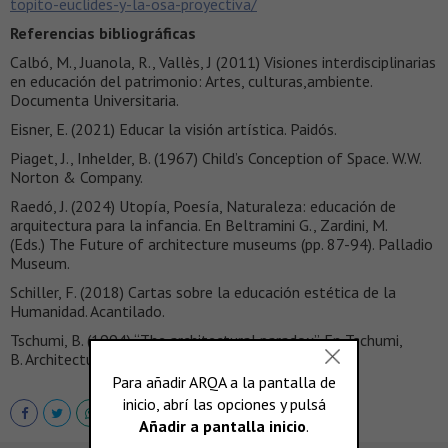
topito-euclides-y-la-osa-proyectiva/
Referencias bibliográficas
Calbó, M., Juanola, R., Vallès, J (2011) Visiones interdisciplinarias
en educación del patrimonio: Artes, culturas,ambiente.
Documenta Universitaria.
Eisner, E. (2021) Educar la visión artística. Paidós.
Piaget, J., Inhelder, B. (1967) Child’s Conception of Space. W.W.
Norton & Company.
Raedó, J. (2024) Utopía, Poesía, Naturaleza: educación de
arquitectura para la infancia. En Beltramini G., Zardini, M.
(Eds.) The Future of architecture museums (pp. 87-94). Palladio
Museum.
Schiller, F. (2018) Cartas sobre la educación estética de la
Humanidad. Acantilado.
Tschumi, B. (1994) “The architectural paradox”. En Tschumi,
B. Architecture and Disjuction. MIT Press.