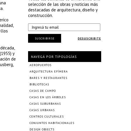
 una
selección de las obras y noticias más
a.
destacadas de arquitectura, diseño y
construcción.
erico
nalidad,
ellos
SUSCRIBIRSE
DESUSCRIBITE
 década,
(1955) y
NAVEGÁ POR TIPOLOGÍAS
zación de
lusberg,
AEROPUERTOS
ARQUITECTURA EFÍMERA
BARES Y RESTAURANTES
BIBLIOTECAS
CASAS DE CAMPO
CASAS EN LOS ÁRBOLES
CASAS SUBURBANAS
CASAS URBANAS
CENTROS CULTURALES
CONJUNTOS HABITACIONALES
DESIGN OBJECTS