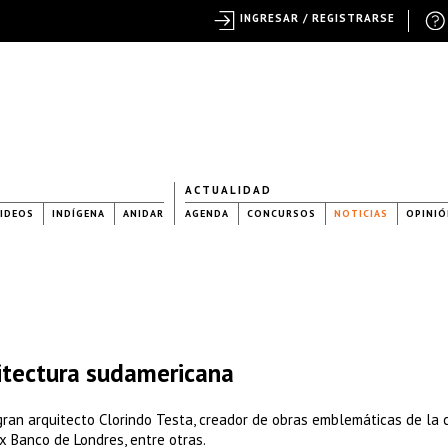
INGRESAR / REGISTRARSE
ACTUALIDAD
IDEOS
INDÍGENA
ANIDAR
AGENDA
CONCURSOS
NOTICIAS
OPINIÓ
uitectura sudamericana
 gran arquitecto Clorindo Testa, creador de obras emblemáticas de la 
Ex Banco de Londres, entre otras.