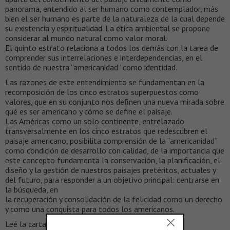
panorama, entendido al ser humano como contemplador, más
bien el ser humano es parte de la naturaleza de la cual depende
su existencia y espiritualidad. La ética ambiental se propone
considerar al mundo natural como valor moral.
El quinto estrato relaciona a todos los demás con la tarea de
comprender sus interrelaciones e interdependencias, en el
sentido de nuestra “americanidad” como identidad.
Las razones de este entendimiento se fundamentan en la
recomposición de los cinco estratos superpuestos como
valores, que en su conjunto nos definen una nueva mirada sobre
qué es ser americano y cómo se define el paisaje.
Las Américas como un solo continente, entrelazado
transversalmente en los cinco estratos que redescubren el
paisaje americano, posibilita comprensión de la “americanidad”
como condición de desarrollo con calidad, de la importancia que
este concepto fundamenta la conservación, la planificación, el
diseño y la gestión de nuestros paisajes pretéritos, actuales y
del futuro, para responder a un objetivo principal: centrarse en
la búsqueda, en
la recuperación y consolidación de la felicidad como un derecho
y como una conquista para todos los americanos.
Leé la carta completa desde
acá
.