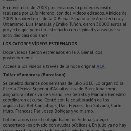
En noviembre de 2008 presentamos la primera website,
realizada por Luís Moreno, con dos vídeos editados. A inicios de
2009 los directores de la X Bienal Española de Arquitectura y
Urbanismo, Luis Mansilla y Emilio Tuñón, dieron 30000 euros al
proyecto que permitió estrenarlo con dignidad y aasegurar su
actividad casi dos años.
LOS CATORCE VÍDEOS ESTRENADOS
Doce vídeos fueron estrenados en la X Bienal, dos
posteriormente.
Accedé a los videos a través de la nota original
ACÁ
.
Taller «Sombras» (Barcelona)
Se celebró durante dos semanas de julio 2010. Lo organizó la
Escola Tècnica Superior d´Arquitectura de Barcelona como
asignatura intensiva de verano. Eva Serrats y Mariona Benedito
coordinaron el curso. Contó con la colaboración de los
arquitectos Bet Cantallops, Dani Freixes, Ton Salvadó, Carle
Muro, Francesc Pla, Josep Bohigas y yo mismo.
Colaboramos con el colegio Isabel de Villena (colegio
concertado -es privado con ayudas públicas-). En julio ya no hay
curso escolar pero el colegio está abierto porque algunos