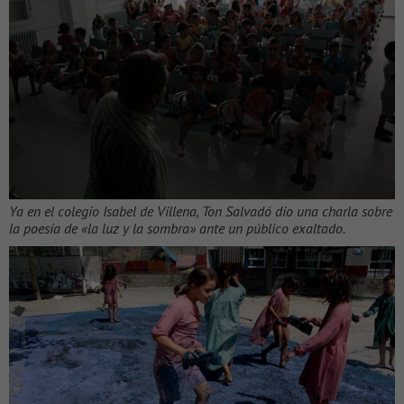
Ya en el colegio Isabel de Villena, Ton Salvadó dio una charla sobre
la poesía de «la luz y la sombra» ante un público exaltado.