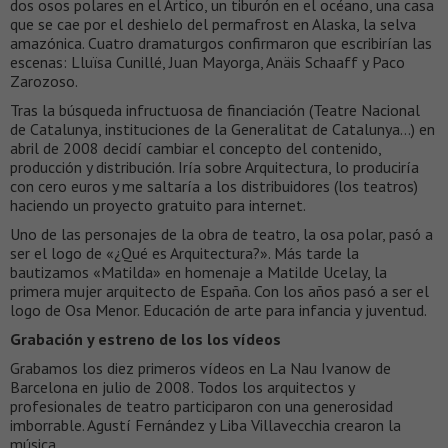
dos osos polares en el Ártico, un tiburón en el océano, una casa
que se cae por el deshielo del permafrost en Alaska, la selva
amazónica. Cuatro dramaturgos confirmaron que escribirían las
escenas: Lluïsa Cunillé, Juan Mayorga, Anäis Schaaff y Paco
Zarozoso.
Tras la búsqueda infructuosa de financiación (Teatre Nacional
de Catalunya, instituciones de la Generalitat de Catalunya…) en
abril de 2008 decidí cambiar el concepto del contenido,
producción y distribución. Iría sobre Arquitectura, lo produciría
con cero euros y me saltaría a los distribuidores (los teatros)
haciendo un proyecto gratuito para internet.
Uno de las personajes de la obra de teatro, la osa polar, pasó a
ser el logo de «¿Qué es Arquitectura?». Más tarde la
bautizamos «Matilda» en homenaje a Matilde Ucelay, la
primera mujer arquitecto de España. Con los años pasó a ser el
logo de Osa Menor. Educación de arte para infancia y juventud.
Grabación y estreno de los los vídeos
Grabamos los diez primeros vídeos en La Nau Ivanow de
Barcelona en julio de 2008. Todos los arquitectos y
profesionales de teatro participaron con una generosidad
imborrable. Agustí Fernández y Liba Villavecchia crearon la
música.