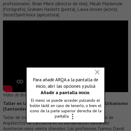
profesionales: Brian Miele (director de cine), Micah Mackenzie
(fotógrafo), Graham Hackett (poeta), Laura Jensen (actriz),
SisterJSpiritVoice (apicultora).
Vídeo de Brian Miele que resume el taller.
Taller en la X Bienal Española de Arquitectura y Urbanismo
(Santander)
Taller de tres mañanas realizado en el Colegio Oficial de
Arquitectos de Cantabria en su demarcación Santander.
Asisitieron unos veinte chavales. Los profesores fuimos David