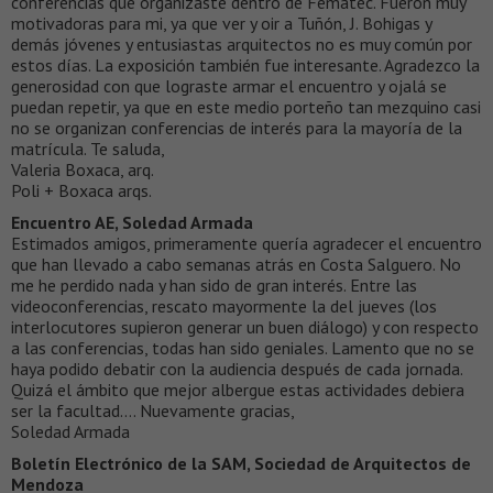
conferencias que organizaste dentro de Fematec. Fueron muy
motivadoras para mi, ya que ver y oir a Tuñón, J. Bohigas y
demás jóvenes y entusiastas arquitectos no es muy común por
estos días. La exposición también fue interesante. Agradezco la
generosidad con que lograste armar el encuentro y ojalá se
puedan repetir, ya que en este medio porteño tan mezquino casi
no se organizan conferencias de interés para la mayoría de la
matrícula. Te saluda,
Valeria Boxaca, arq.
Poli + Boxaca arqs.
Encuentro AE, Soledad Armada
Estimados amigos, primeramente quería agradecer el encuentro
que han llevado a cabo semanas atrás en Costa Salguero. No
me he perdido nada y han sido de gran interés. Entre las
videoconferencias, rescato mayormente la del jueves (los
interlocutores supieron generar un buen diálogo) y con respecto
a las conferencias, todas han sido geniales. Lamento que no se
haya podido debatir con la audiencia después de cada jornada.
Quizá el ámbito que mejor albergue estas actividades debiera
ser la facultad…. Nuevamente gracias,
Soledad Armada
Boletín Electrónico de la SAM, Sociedad de Arquitectos de
Mendoza