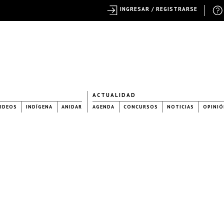
INGRESAR / REGISTRARSE
ACTUALIDAD
IDEOS
INDÍGENA
ANIDAR
AGENDA
CONCURSOS
NOTICIAS
OPINIÓ