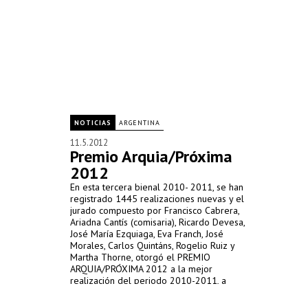
NOTICIAS
ARGENTINA
11.5.2012
Premio Arquia/Próxima
2012
En esta tercera bienal 2010- 2011, se han
registrado 1445 realizaciones nuevas y el
jurado compuesto por Francisco Cabrera,
Ariadna Cantís (comisaria), Ricardo Devesa,
José María Ezquiaga, Eva Franch, José
Morales, Carlos Quintáns, Rogelio Ruiz y
Martha Thorne, otorgó el PREMIO
ARQUIA/PRÓXIMA 2012 a la mejor
realización del periodo 2010-2011, a
Inteligencia Colectiva 2.0 del Colectivo
ZOOHAUS.