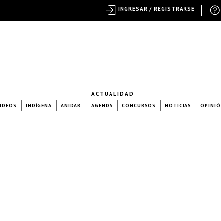
INGRESAR / REGISTRARSE
ACTUALIDAD
IDEOS
INDÍGENA
ANIDAR
AGENDA
CONCURSOS
NOTICIAS
OPINIÓ