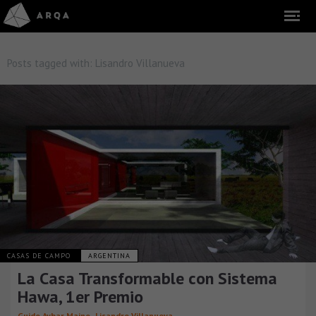
Posts tagged with:
Lisandro Villanueva
CASAS DE CAMPO
ARGENTINA
La Casa Transformable con Sistema
Hawa, 1er Premio
,
Guido Aybar Maino
Lisandro Villanueva