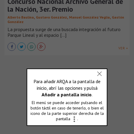
Concurso Nacional Archivo General de
la Nación, 3er. Premio
,
,
,
Alberto Baulina
Gustavo González
Manuel González Veglia
Gastón
González
La propuesta surge de una buscada integración al futuro
Parque Lineal y al espacio [...]
VER +