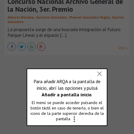
Concurso Nacional Archivo General de
la Nación, 3er. Premio
,
,
,
Alberto Baulina
Gustavo González
Manuel González Veglia
Gastón
González
La propuesta surge de una buscada integración al futuro
Parque Lineal y al espacio [...]
VER +