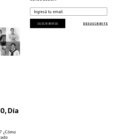
s Design
ional e
 Festival
rá del 19
SUSCRIBIRSE
DESUSCRIBITE
0, Día
s? ¿Cómo
cado