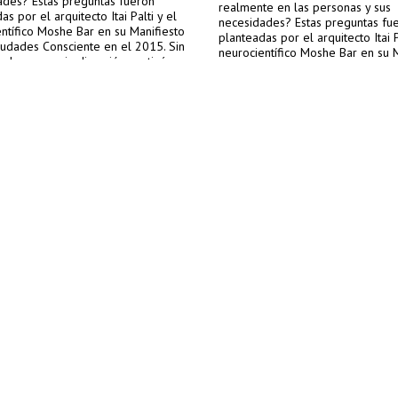
ades? Estas preguntas fueron
realmente en las personas y sus
as por el arquitecto Itai Palti y el
necesidades? Estas preguntas fu
ntífico Moshe Bar en su Manifiesto
planteadas por el arquitecto Itai P
iudades Consciente en el 2015. Sin
neurocientífico Moshe Bar en su 
 la necesaria discusión continúa y
sobre Ciudades Consciente en el 
o, el Centre for Conscious Design
embargo, la necesaria discusión c
ganiza el evento internacional e
para ello, el Centre for Consciou
ciplinario Conscious Cities Festival
(CCD) organiza el evento internac
ya transmisión se realizará del 19
interdisciplinario Conscious Cities
e octubre de 2020.
2020, cuya transmisión se realiza
al 23 de octubre de 2020.