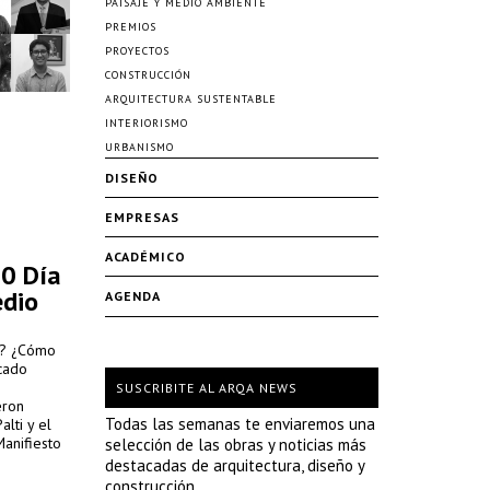
PAISAJE Y MEDIO AMBIENTE
PREMIOS
PROYECTOS
CONSTRUCCIÓN
ARQUITECTURA SUSTENTABLE
INTERIORISMO
URBANISMO
DISEÑO
EMPRESAS
ACADÉMICO
0 Día
edio
AGENDA
s? ¿Cómo
cado
SUSCRIBITE AL ARQA NEWS
eron
Todas las semanas te enviaremos una
alti y el
Manifiesto
selección de las obras y noticias más
2015. Sin
destacadas de arquitectura, diseño y
ontinúa y
construcción.