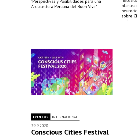
necesid
"Perspectivas y Posibilidades para una
plantead
Arquitectura Peruana del Buen Vivir".
neurocie
sobre C
embargo,
para ell
(CCD) or
interdis
2020, cu
al 23 d
EVENTOS
INTERNACIONAL
29.9.2020
Conscious Cities Festival