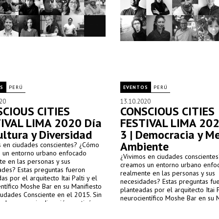
S
PERÚ
EVENTOS
PERÚ
20
13.10.2020
CIOUS CITIES
CONSCIOUS CITIES
IVAL LIMA 2020 Día
FESTIVAL LIMA 202
ultura y Diversidad
3 | Democracia y M
Ambiente
s en ciudades conscientes? ¿Cómo
 un entorno urbano enfocado
¿Vivimos en ciudades consciente
te en las personas y sus
creamos un entorno urbano enfo
ades? Estas preguntas fueron
realmente en las personas y sus
as por el arquitecto Itai Palti y el
necesidades? Estas preguntas fu
ntífico Moshe Bar en su Manifiesto
planteadas por el arquitecto Itai P
iudades Consciente en el 2015. Sin
neurocientífico Moshe Bar en su 
 la necesaria discusión continúa y
sobre Ciudades Consciente en el 
o, el Centre for Conscious Design
embargo, la necesaria discusión c