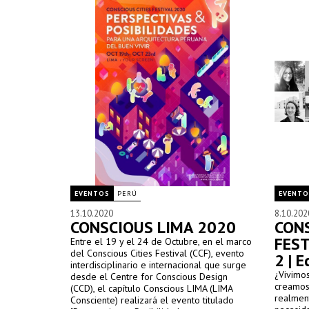
(CCD) or
embargo, la necesaria discusión continúa y
interdis
para ello, el Centre for Conscious Design
2020, cu
(CCD) organiza el evento internacional e
al 23 d
interdisciplinario Conscious Cities Festival
2020, cuya transmisión se realizará del 19
al 23 de octubre de 2020.
EVENTOS
PERÚ
EVENTO
13.10.2020
8.10.202
CONSCIOUS LIMA 2020
CONS
FEST
Entre el 19 y el 24 de Octubre, en el marco
del Conscious Cities Festival (CCF), evento
2 | 
interdisciplinario e internacional que surge
¿Vivimo
desde el Centre for Conscious Design
creamos
(CCD), el capítulo Conscious LIMA (LIMA
realmen
Consciente) realizará el evento titulado