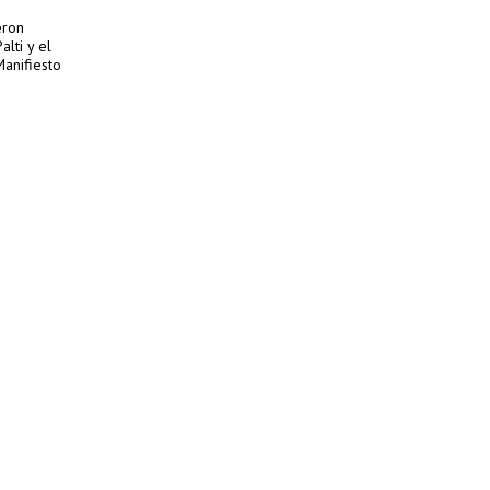
eron
alti y el
Manifiesto
2015. Sin
ontinúa y
s Design
ional e
 Festival
rá del 19