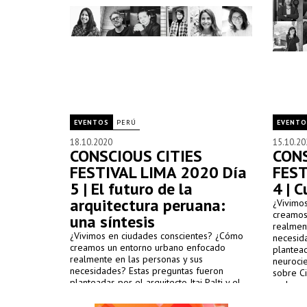
EVENTOS
PERÚ
EVENTO
18.10.2020
15.10.20
CONSCIOUS CITIES
CONS
FESTIVAL LIMA 2020 Día
FEST
5 | El futuro de la
4 | C
arquitectura peruana:
¿Vivimo
creamos
una síntesis
realmen
¿Vivimos en ciudades conscientes? ¿Cómo
necesid
creamos un entorno urbano enfocado
plantead
realmente en las personas y sus
neurocie
necesidades? Estas preguntas fueron
sobre C
planteadas por el arquitecto Itai Palti y el
embargo,
neurocientífico Moshe Bar en su Manifiesto
para ell
sobre Ciudades Consciente en el 2015. Sin