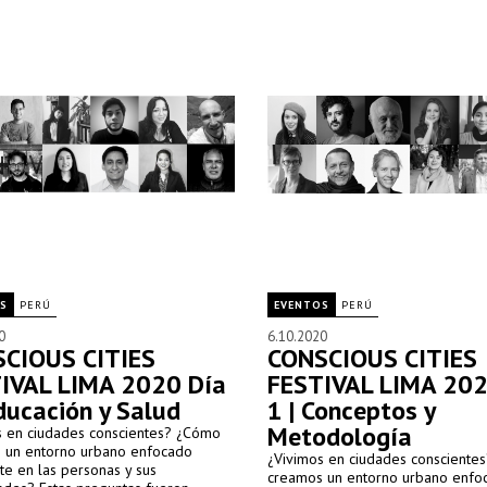
ganiza el evento internacional e
para ello, el Centre for Consciou
ciplinario Conscious Cities Festival
(CCD) organiza el evento internac
ya transmisión se realizará del 19
interdisciplinario Conscious Cities
e octubre de 2020.
2020, cuya transmisión se realiza
al 23 de octubre de 2020.
S
PERÚ
EVENTOS
PERÚ
0
6.10.2020
CIOUS CITIES
CONSCIOUS CITIES
IVAL LIMA 2020 Día
FESTIVAL LIMA 202
Educación y Salud
1 | Conceptos y
Metodología
s en ciudades conscientes? ¿Cómo
 un entorno urbano enfocado
¿Vivimos en ciudades consciente
te en las personas y sus
creamos un entorno urbano enfo