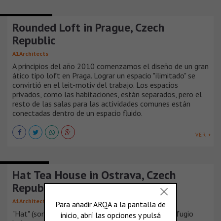
CASAS URBANAS
Rounded Loft in Prague, Czech
Republic
A1Architects
A principios del año 2010 comenzamos el diseño de un gran
ático tipo loft en Praga. Lograr un espacio "ilimitado" se
convirtió en el leit-motiv del trabajo. Los espacios
privados, como las habitaciones, están separados, pero el
resto de las salas para las actividades comunes están
conectadas dentro de un espacio fluido.
VER +
ARCHITECTURE
Hat Tea House in Ostrava, Czech
Republic
A1Architects
"Hat" (sombrero) es una casa de té, un pequeño refugio