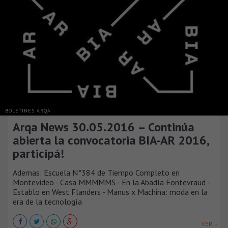
BOLETINES ARQA
Arqa News 30.05.2016 – Continúa
abierta la convocatoria BIA-AR 2016,
participá!
Ademas: Escuela N°384 de Tiempo Completo en
Montevideo - Casa MMMMMS - En la Abadía Fontevraud -
Establo en West Flanders - Manus x Machina: moda en la
era de la tecnología
VER +