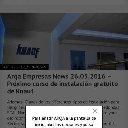
BOLETINES ARQA EMPRESAS
Arqa Empresas News 26.05.2016 –
Próximo curso de instalación gratuito
de Knauf
Ademas: Claves de los diferentes tipos de instalación para
las griferías FV - 7ma. edición del Ciclo de Mesas Redondas
SCA - HunterDouglas - Concurso Internacional "Share your
old roof window", por Velux - Electrobombas
Recirculadoras Rowa - Entrevista al Arq. Rubén Faingold,