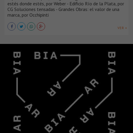
estés donde estés, por Weber - Edificio Río de la Plata, por
CG Soluciones tensadas - Grandes Obras: el valor de una
marca, por Occhipinti
VER +