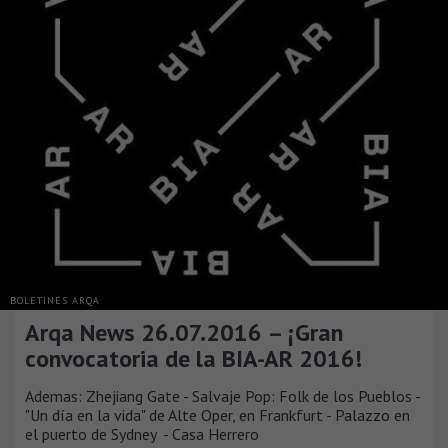
BOLETINES ARQA
Arqa News 26.07.2016 – ¡Gran
convocatoria de la BIA-AR 2016!
Ademas: Zhejiang Gate - Salvaje Pop: Folk de los Pueblos -
"Un día en la vida" de Alte Oper, en Frankfurt - Palazzo en
el puerto de Sydney - Casa Herrero