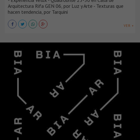
- Experiencia Velux - Quadrobrise 25-50 en Casa de
Arquitectura Rifa GEN 06, por Luz y Arte - Texturas que
hacen tendencia, por Tarquini
VER +