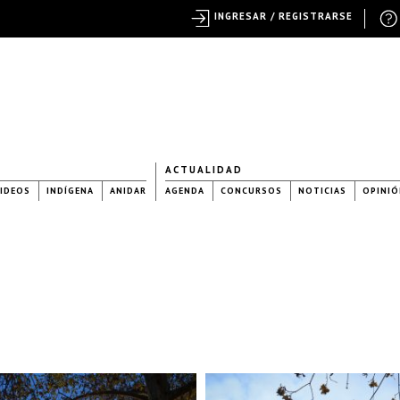
INGRESAR / REGISTRARSE
ACTUALIDAD
IDEOS
INDÍGENA
ANIDAR
AGENDA
CONCURSOS
NOTICIAS
OPINIÓ